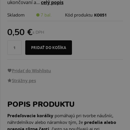
ukončovaní a...
celý popis
Skladom
7 bal.
Kód produktu
KO051
0,50 €
s DPH
PRIDAŤ DO KOŠÍKA
Pridať do Wishlistu
Strážny pes
POPIS PRODUKTU
Predeľovacie korálky
pomáhajú pri tvorbe náušníc,
náhrdelníkov alebo náramkov tým, že
predelia alebo
prepoja rôzne časti
, často sa používajú aj pri