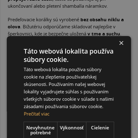
ukončovaní alebo pletení shamballa náramkov.
Predeľovacie korálky sú vyrobené
bez obsahu niklu a
olova
. Bižutériu odporúčame skladovať najlepšie v
šperkovnici, kde je bezpečne uložená
v tme a suchu
.
Aby vám vaše výrobky vydržali čo najdlhšie, snažte sa ich
×
držať
čo najďalej od vody
, parfumov, lakov na vlasy a
Táto webová lokalita používa
iných stylingových výrobkov.
súbory cookie.
Korálky majú veľkosť 13 x 5 mm. Otvor na navliekanie
korálky prechádza jej stredom a má priemer 2,5 mm.
Táto webová lokalita používa súbory
cookie na zlepšenie používateľskej
SÚVISIACE PRODUKTY
skúsenosti. Používaním našej webovej
lokality vyjadrujete súhlas s používaním
všetkých súborov cookie v súlade s našimi
zásadami používania súborov cookie.
Prečítať viac
Nevyhnutne
Výkonnosť
Cielenie
potrebné