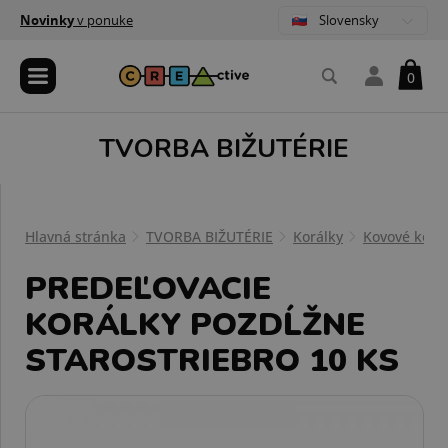
Slovensky
Novinky
v ponuke
0
TVORBA BIŽUTÉRIE
Hlavná stránka
TVORBA BIŽUTÉRIE
Korálky
Kovové korá
PREDEĽOVACIE
KORÁLKY POZDĹŽNE
STAROSTRIEBRO 10 KS