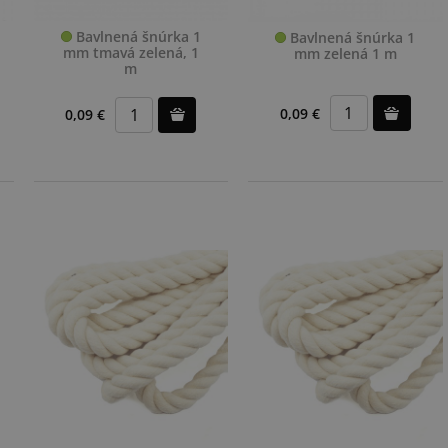
Bavlnená šnúrka 1
Bavlnená šnúrka 1
mm tmavá zelená, 1
mm zelená 1 m
m
0,09 €
0,09 €