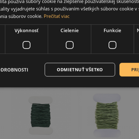
ita používa súbory cookie na zlepšenie používateľskej skúsenost
ality vyjadrujete súhlas s používaním všetkých súborov cookie v 
nia súborov cookie.
Prečítať viac
Bavlnená šnúrka 1
Bavlnená šnúrka 1
mm ružová 1 m
mm sivá 1 m
Výkonnosť
Cielenie
Funkcie
0,09 €
0,09 €
ODROBNOSTI
ODMIETNUŤ VŠETKO
PRI