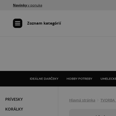
Novinky
v ponuke
Zoznam kategórií
IDEÁLNE DARČEKY
HOBBY POTREBY
UMELECKÉ
PRÍVESKY
Hlavná stránka
TVORBA 
KORÁLKY