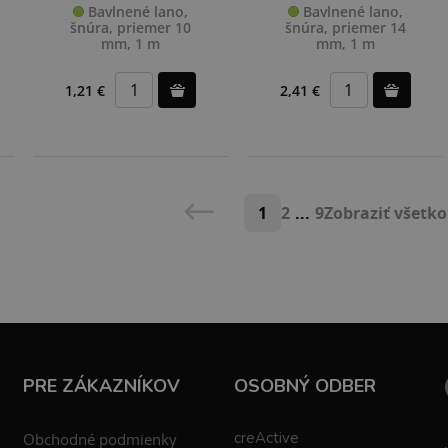
Bavlnené lano,
Bavlnené lano,
šnúra, priemer 10
šnúra, priemer 14
mm, 1 m
mm, 1 m
1,21 €
2,41 €
1
2
...
9
Zobraziť všetko
PRE ZÁKAZNÍKOV
OSOBNÝ ODBER
creActive
Obchodné podmienky