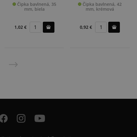
Čipka bavlnená, 35
Čipka bavlnená, 42
mm, biela
mm, krémová
1,02 €
0,92 €