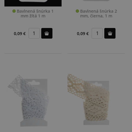
Bavlnená šnúrka 1
Bavlnená šnúrka 2
mm žltá 1 m
mm, čierna, 1 m
0,09 €
0,09 €