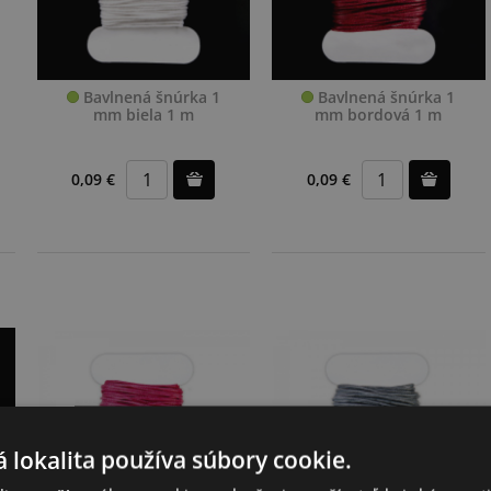
Bavlnená šnúrka 1
Bavlnená šnúrka 1
mm biela 1 m
mm bordová 1 m
0,09 €
0,09 €
 lokalita používa súbory cookie.