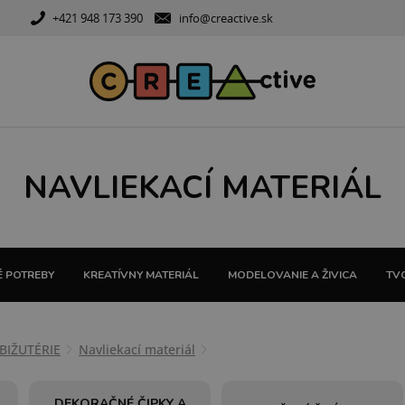
+421 948 173 390
info@creactive.sk
NAVLIEKACÍ MATERIÁL
 POTREBY
KREATÍVNY MATERIÁL
MODELOVANIE A ŽIVICA
TVO
BIŽUTÉRIE
Navliekací materiál
DEKORAČNÉ ČIPKY A