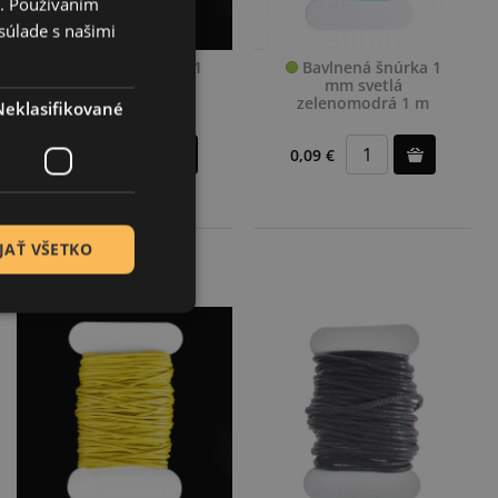
i. Používaním
súlade s našimi
Bavlnená šnúrka 1
Bavlnená šnúrka 1
mm svetlá ružová 1
mm svetlá
m
zelenomodrá 1 m
Neklasifikované
0,09 €
0,09 €
JAŤ VŠETKO