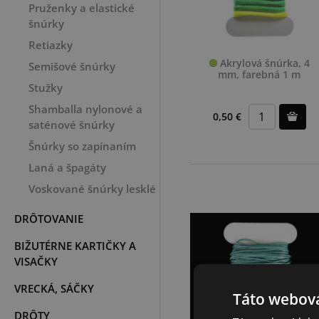
Pruženky a elastické
šnúrky
Retiazky
Akrylová šnúrka, 4
Semišové šnúrky
mm, farebná 1 m
Stužky
Shamballa nylonové a
0,50 €
saténové šnúrky
Šnúrky so zapínaním
Laná a špagáty
Voskované šnúrky lesklé
DRÔTOVANIE
BIŽUTÉRNE KARTIČKY A
VISAČKY
VRECKÁ, SÁČKY
Táto webová
DRÔTY