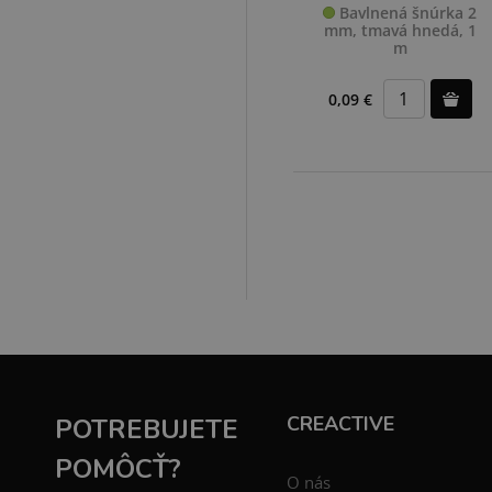
Bavlnená šnúrka 2
mm, tmavá hnedá, 1
m
0,09 €
CREACTIVE
POTREBUJETE
POMÔCŤ?
O nás