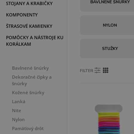
BAVLNENÉ ŠNÚRKY
STOJANY A KRABIČKY
KOMPONENTY
NYLON
ŠTRASOVÉ KAMIENKY
POMÔCKY A NÁSTROJE KU
KORÁLKAM
STUŽKY
NAVLIEKACÍ MATERIÁL
Bavlnené šnúrky
FILTER
Dekoračné čipky a
šnúrky
Kožené šnúrky
Lanká
Nite
Nylon
Pamäťový drôt