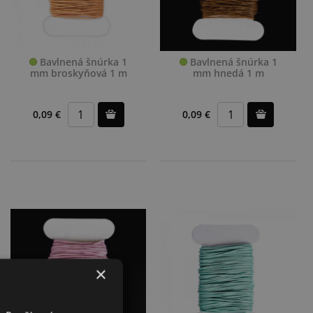
Bavlnená šnúrka 1
Bavlnená šnúrka 1
mm broskyňová 1 m
mm hnedá 1 m
0,09 €
0,09 €
×