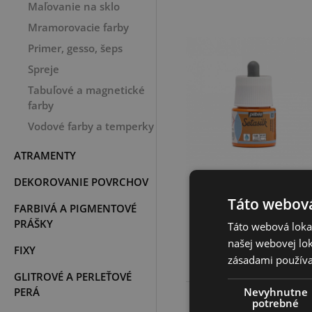
Maľovanie na sklo
Mramorovacie farby
Primer, gesso, šeps
Spreje
Tabuľové a magnetické
farby
Vodové farby a temperky
ATRAMENTY
DEKOROVANIE POVRCHOV
Setasilk 45 ml, 03
Tangerine
Táto webová
FARBIVÁ A PIGMENTOVÉ
PRÁŠKY
Táto webová lokal
4,00 €
našej webovej lok
FIXY
zásadami používa
GLITROVÉ A PERLEŤOVÉ
Nevyhnutne
PERÁ
potrebné