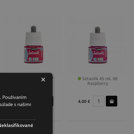
×
Setasilk 45 ml, 07
Setasilk 45 ml, 08
Magenta
Raspberry
i. Používaním
4,00 €
4,00 €
súlade s našimi
Neklasifikované