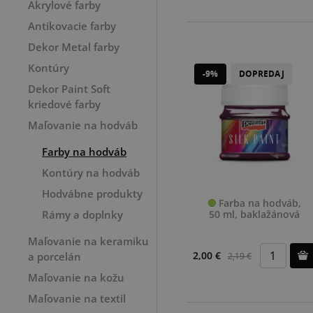
Akrylové farby
Antikovacie farby
Dekor Metal farby
Kontúry
-9%
DOPREDAJ
Dekor Paint Soft
kriedové farby
Maľovanie na hodváb
Farby na hodváb
Kontúry na hodváb
Hodvábne produkty
Farba na hodváb,
50 ml, baklažánová
Rámy a doplnky
Maľovanie na keramiku
2,00 €
a porcelán
2,19 €
Maľovanie na kožu
Maľovanie na textil