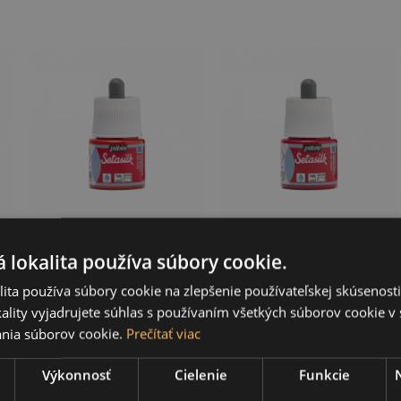
Setasilk 45 ml, 05
Setasilk 45 ml, 06
Poppy red
Hermes red
 lokalita používa súbory cookie.
ita používa súbory cookie na zlepšenie používateľskej skúsenost
4,00 €
4,00 €
ality vyjadrujete súhlas s používaním všetkých súborov cookie v 
nia súborov cookie.
Prečítať viac
Výkonnosť
Cielenie
Funkcie