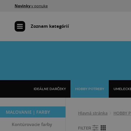
Novinky
v ponuke
Zoznam kategórií
IDEÁLNE DARČEKY
HOBBY POTREBY
UMELECKÉ
MAĽOVANIE | FARBY
Hlavná stránka
HOBBY 
Kontúrovacie farby
FILTER