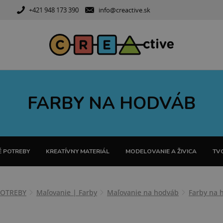
+421 948 173 390
info@creactive.sk
FARBY NA HODVÁB
 POTREBY
KREATÍVNY MATERIÁL
MODELOVANIE A ŽIVICA
TVO
POTREBY
Maľovanie | Farby
Maľovanie na hodváb
Farby na 