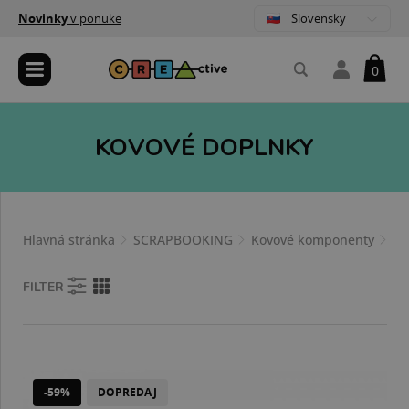
Slovensky
Novinky
v ponuke
0
KOVOVÉ DOPLNKY
Hlavná stránka
SCRAPBOOKING
Kovové komponenty
Ko
FILTER
-59%
DOPREDAJ