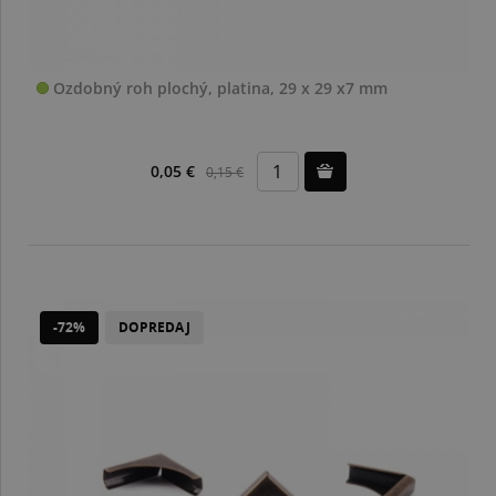
Ozdobný roh plochý, platina, 29 x 29 x7 mm
0,05 €
0,15 €
-72%
DOPREDAJ