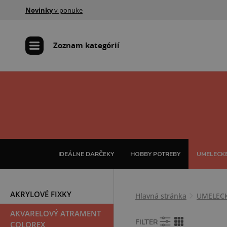
Novinky
v ponuke
Zoznam kategórií
IDEÁLNE DARČEKY
HOBBY POTREBY
UMELECKÉ
AKRYLOVÉ FIXKY
Hlavná stránka
UMELEC
AKVARELOVÝ ATRAMENT
FILTER
COLOREX