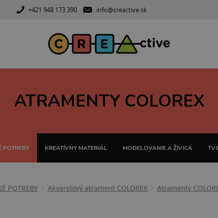
+421 948 173 390
info@creactive.sk
ATRAMENTY COLOREX
 POTREBY
KREATÍVNY MATERIÁL
MODELOVANIE A ŽIVICA
TVO
KÉ POTREBY
Akvarelový atrament COLOREX
Atramenty COLOR