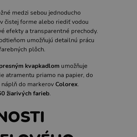
žné medzi sebou jednoducho
 v čistej forme alebo riediť vodou
é efekty a transparentné prechody.
odtieňom umožňujú detailnú prácu
 farebných plôch.
presným kvapkadlom
umožňuje
e atramentu priamo na papier, do
o náplň do markerov
Colorex
.
60 žiarivých farieb
.
NOSTI