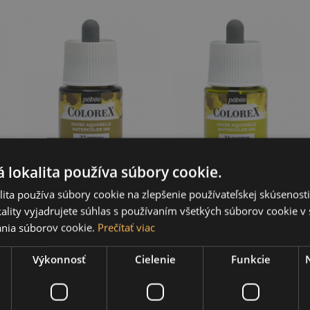
Akvarelový
Akvarelový
 lokalita používa súbory cookie.
atrament COLOREX,
atrament COLOREX,
greengold 45 ml
chartreuse 45 ml
ita používa súbory cookie na zlepšenie používateľskej skúsenost
ality vyjadrujete súhlas s používaním všetkých súborov cookie v 
4,09 €
4,09 €
nia súborov cookie.
Prečítať viac
Výkonnosť
Cielenie
Funkcie
1
2
3
Zobraziť všetko