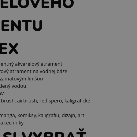
ELOVÉHO
ENTU
EX
entný akvarelový atrament
vový atrament na vodnej báze
o zamatovým finišom
edený vodou
ov
 brush, airbrush, redispero, kaligrafické
manga, komiksy, kaligrafiu, dizajn, art
a techniky