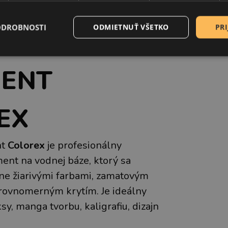
ODROBNOSTI
ODMIETNUŤ VŠETKO
PRI
ELOVÝ
ENT
EX
nt
Colorex
je profesionálny
ent na vodnej báze, ktorý sa
ne žiarivými farbami, zamatovým
 rovnomerným krytím. Je ideálny
ksy, manga tvorbu, kaligrafiu, dizajn