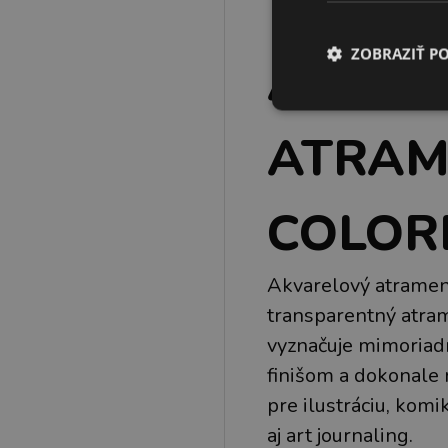
ZOBRAZIŤ P
AKVAR
ATRAM
COLOR
Akvarelový atrame
transparentný atram
vyznačuje mimoriad
finišom a dokonale
pre ilustráciu, komi
aj art journaling.