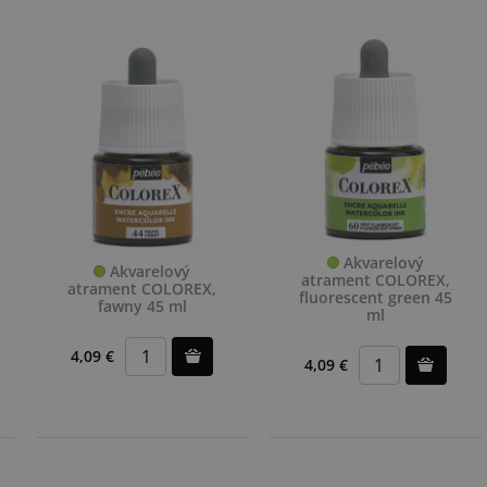
Akvarelový
Akvarelový
atrament COLOREX,
atrament COLOREX,
fluorescent green 45
fawny 45 ml
ml
4,09 €
4,09 €