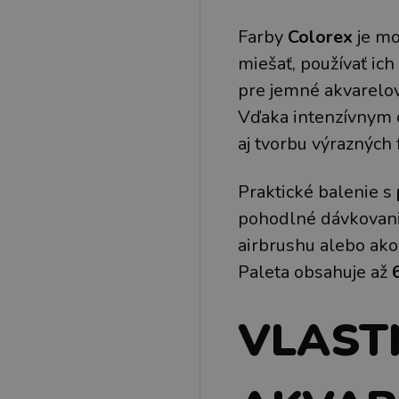
Farby
Colorex
je mo
miešať, používať ich
pre jemné akvarelov
Vďaka intenzívnym 
aj tvorbu výrazných
Praktické balenie s
pohodlné dávkovani
airbrushu alebo ak
Paleta obsahuje až
VLAST