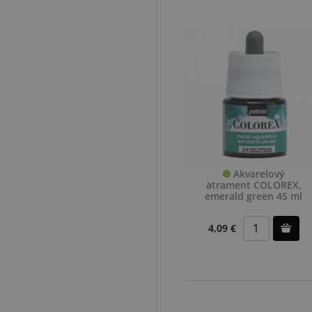
Akvarelový
atrament COLOREX,
emerald green 45 ml
4,09 €