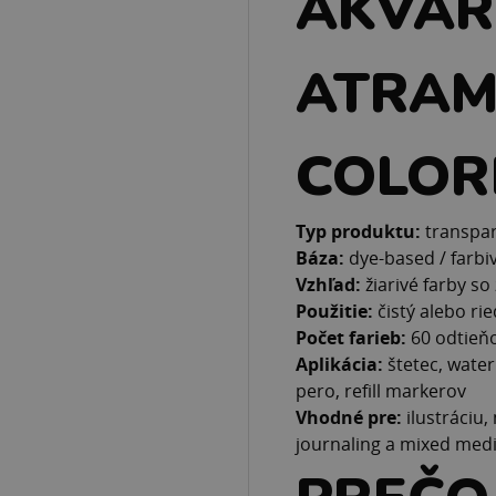
AKVAR
ATRAM
COLOR
Typ produktu:
transpar
Báza:
dye-based / farbi
Vzhľad:
žiarivé farby s
Použitie:
čistý alebo ri
Počet farieb:
60 odtieň
Aplikácia:
štetec, water
pero, refill markerov
Vhodné pre:
ilustráciu, 
journaling a mixed medi