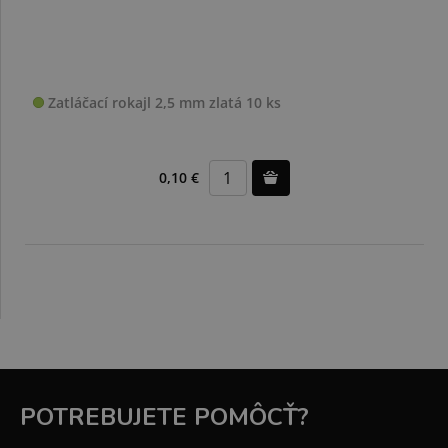
Zatláčací rokajl 2,5 mm zlatá 10 ks
0,10 €
POTREBUJETE POMÔCŤ?