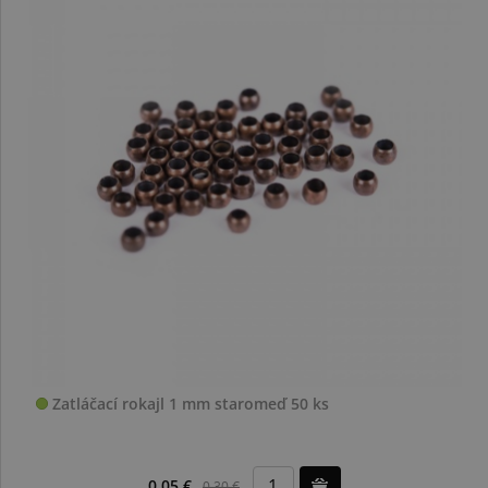
Zatláčací rokajl 1 mm staromeď 50 ks
0,05 €
0,30 €