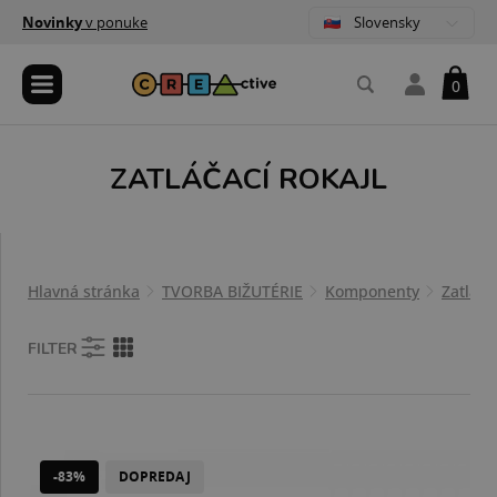
Slovensky
Novinky
v ponuke
0
ZATLÁČACÍ ROKAJL
Hlavná stránka
TVORBA BIŽUTÉRIE
Komponenty
Zatláča
FILTER
-83%
DOPREDAJ