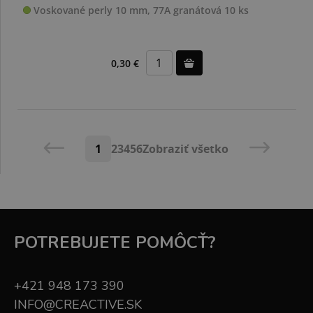
Voskované perly 10 mm, 77A granátová 10 ks
0,30 €
1
2
3
4
5
6
Zobraziť všetko
POTREBUJETE POMÔCŤ?
+421 948 173 390
INFO@CREACTIVE.SK