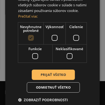
všetkých súborov cookie v súlade s našimi
zásadami používania súborov cookie.
Prečítať viac
Akrylová farba lesklá 20 ml, jablková zelená
Nevyhnutne
Výkonnosť
Cielenie
potrebné
1,00 €
1,60 €
Funkcie
Neklasifikované
PRIJAŤ VŠETKO
ODMIETNUŤ VŠETKO
POTREBUJETE POMÔCŤ?
ZOBRAZIŤ PODROBNOSTI