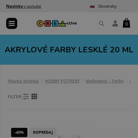
Slovensky
Novinky
v ponuke
0
AKRYLOVÉ FARBY LESKLÉ 20 ML
Hlavná stránka
HOBBY POTREBY
Maľovanie | Farby
Akr
FILTER
-40%
DOPREDAJ