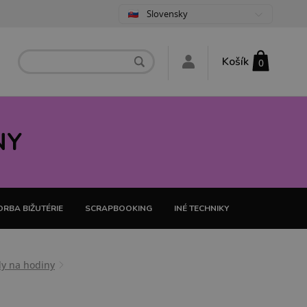
Slovensky
Košík
0
NY
RBA BIŽUTÉRIE
SCRAPBOOKING
INÉ TECHNIKY
dy na hodiny