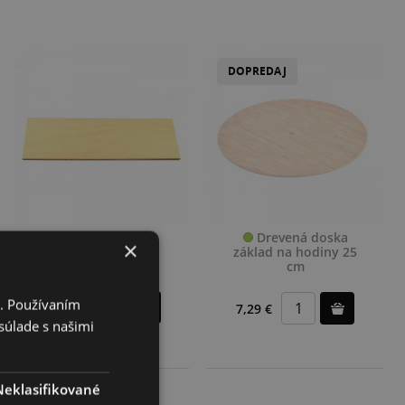
DOPREDAJ
Drevená doska
Drevená doska
×
základ na hodiny 25
základ 65 x 21 cm
cm
i. Používaním
3,25 €
7,29 €
súlade s našimi
Neklasifikované