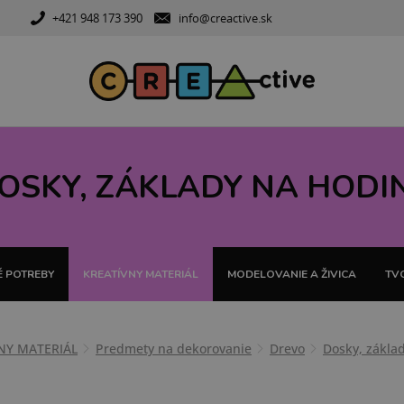
+421 948 173 390
info@creactive.sk
OSKY, ZÁKLADY NA HODI
 POTREBY
KREATÍVNY MATERIÁL
MODELOVANIE A ŽIVICA
TVO
NY MATERIÁL
Predmety na dekorovanie
Drevo
Dosky, zákla