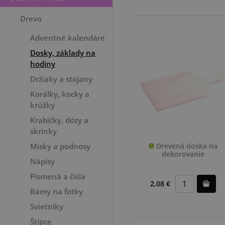
Drevo
Adventné kalendáre
Dosky, základy na
hodiny
Držiaky a stojany
Korálky, kocky a
krúžky
Krabičky, dózy a
skrinky
Drevená doska na
Misky a podnosy
dekorovanie
Nápisy
Písmená a čísla
2,08 €
Rámy na fotky
Svietniky
Štipce