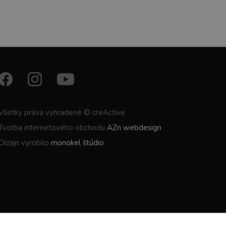
Všetky práva vyhradené © creActive
Tvorba internetového obchodu
AZn webdesign
Dizajn vyrobilo
monokel štúdio