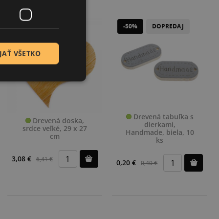
-50%
DOPREDAJ
-52%
DOPREDAJ
JAŤ VŠETKO
Drevená tabuľka s
Drevená doska,
dierkami,
srdce veľké, 29 x 27
Handmade, biela, 10
cm
ks
3,08 €
6,41 €
0,20 €
0,40 €