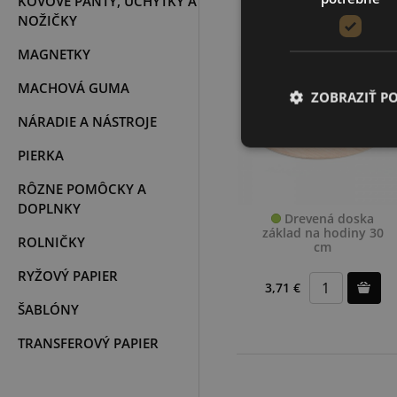
KOVOVÉ PÁNTY, ÚCHYTKY A
NOŽIČKY
MAGNETKY
MACHOVÁ GUMA
ZOBRAZIŤ P
NÁRADIE A NÁSTROJE
PIERKA
RÔZNE POMÔCKY A
DOPLNKY
Drevená doska
základ na hodiny 30
ROLNIČKY
cm
RYŽOVÝ PAPIER
3,71 €
ŠABLÓNY
TRANSFEROVÝ PAPIER