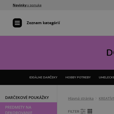
Novinky
v ponuke
Zoznam kategórií
D
IDEÁLNE DARČEKY
HOBBY POTREBY
UMELECKÉ
DARČEKOVÉ POUKÁŽKY
Hlavná stránka
KREATÍV
PREDMETY NA
FILTER
DEKOROVANIE