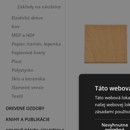
Základy na náušnice
Elastické drevo
Kov
MDF a HDF
Papier, kartón, lepenka
Papierové kvety
Plast
Polystyrén
Drevená doska
Sklo a keramika
základ 25 cm
Táto webová
Slamené vence
Textil
Táto webová lokal
1,82 €
našej webovej lok
DREVENÉ OZDOBY
zásadami používa
KNIHY A PUBLIKÁCIE
Nevyhnutne
potrebné