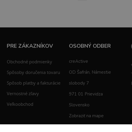
PRE ZÁKAZNÍKOV
OSOBNÝ ODBER
creActive
Obchodné podmienky
Spôsoby doručenia tovaru
OD Šafrán, Námestie
Spôsob platby a fakturácie
slobody 7
Vernostné zľavy
971 01 Prievidza
Veľkoobchod
Slovensko
Zobraziť na mape