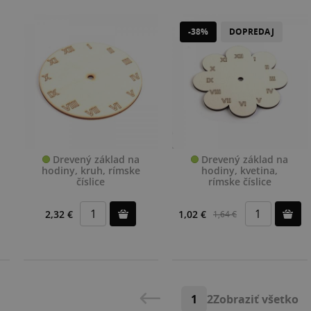
-38%
DOPREDAJ
Drevený základ na
Drevený základ na
hodiny, kruh, rímske
hodiny, kvetina,
číslice
rímske číslice
2,32 €
1,02 €
1,64 €
1
2
Zobraziť všetko