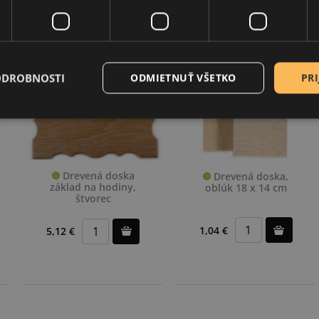
ODROBNOSTI
ODMIETNUŤ VŠETKO
PRI
Drevená doska
Drevená doska,
základ na hodiny,
oblúk 18 x 14 cm
štvorec
1,04 €
5,12 €