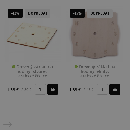
-42%
DOPREDAJ
-45%
DOPREDAJ
Drevený základ na
Drevený základ na
hodiny, štvorec,
hodiny, vlnitý,
arabské číslice
arabské číslice
1,33 €
1,33 €
2,30 €
2,43 €