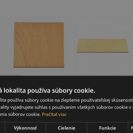
Drevená doska
Drevená doska
základ 32 cm
základ 47 x 19 cm
 lokalita používa súbory cookie.
ita používa súbory cookie na zlepšenie používateľskej skúsenost
2,90 €
2,28 €
ality vyjadrujete súhlas s používaním všetkých súborov cookie v 
nia súborov cookie.
Prečítať viac
Výkonnosť
Cielenie
Funkcie