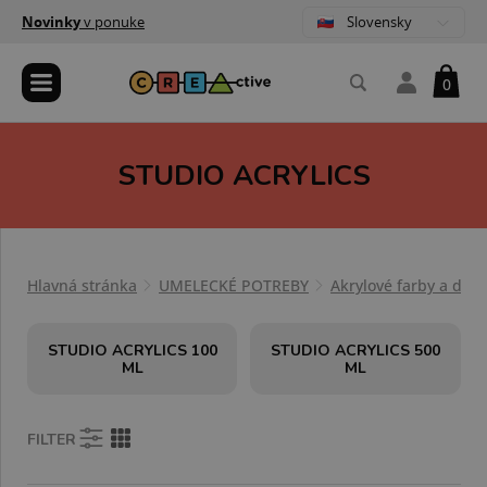
Slovensky
Novinky
v ponuke
0
STUDIO ACRYLICS
Hlavná stránka
UMELECKÉ POTREBY
Akrylové farby a dop
STUDIO ACRYLICS 100
STUDIO ACRYLICS 500
ML
ML
FILTER