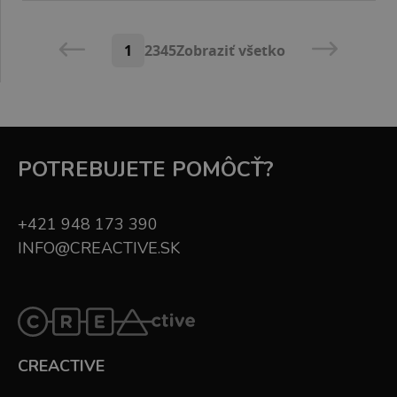
1
2
3
4
5
Zobraziť všetko
POTREBUJETE POMÔCŤ?
+421 948 173 390
INFO@CREACTIVE.SK
CREACTIVE