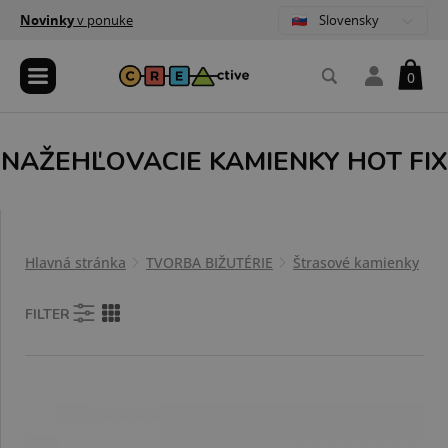
Slovensky
Novinky
v ponuke
0
NAŽEHĽOVACIE KAMIENKY HOT FIX
Hlavná stránka
TVORBA BIŽUTÉRIE
Štrasové kamienky
N
FILTER