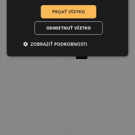
PRIJAŤ VŠETKO
ODMIETNUŤ VŠETKO
Hot fix, nažehľ. korálky, S10 tmavomodré, 100 ks
ZOBRAZIŤ PODROBNOSTI
1,02 €