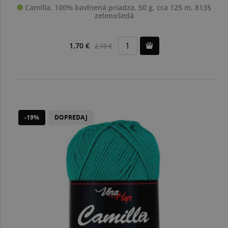
Camilla, 100% bavlnená priadza, 50 g, cca 125 m, 8135
zelenošedá
1,70 €
2,10 €
-19%
DOPREDAJ