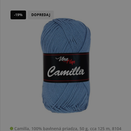
-19%
DOPREDAJ
Camilla, 100% bavlnená priadza, 50 g, cca 125 m, 8104