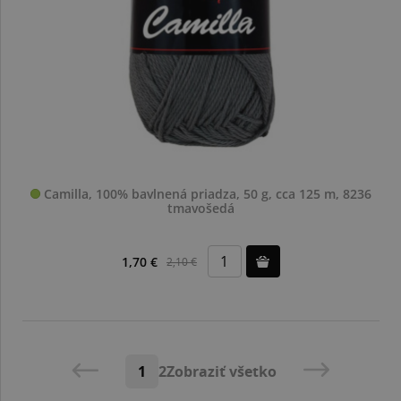
Camilla, 100% bavlnená priadza, 50 g, cca 125 m, 8236
tmavošedá
1,70 €
2,10 €
1
2
Zobraziť všetko