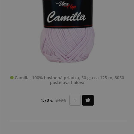
Camilla, 100% bavlnená priadza, 50 g, cca 125 m, 8050
pastelová fialová
1,70 €
2,10 €