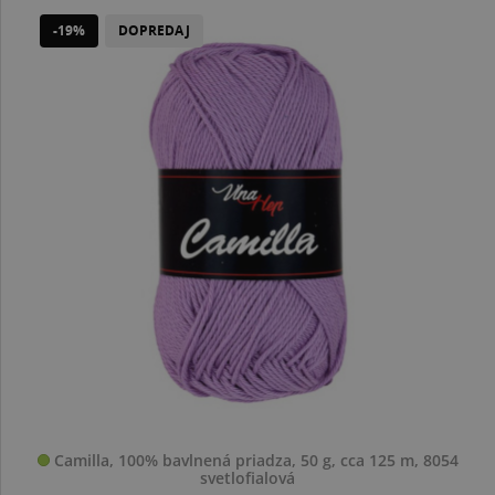
-19%
DOPREDAJ
Camilla, 100% bavlnená priadza, 50 g, cca 125 m, 8054
svetlofialová