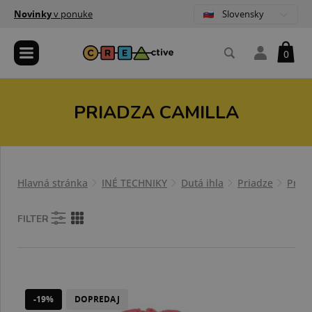
Slovensky
Novinky
v ponuke
0
PRIADZA CAMILLA
Hlavná stránka
INÉ TECHNIKY
Dutá ihla
Priadze
Priad
FILTER
-19%
DOPREDAJ