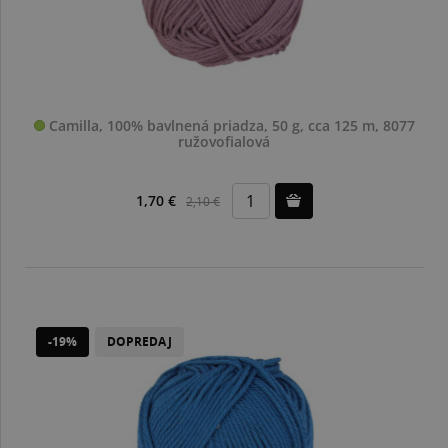
Camilla, 100% bavlnená priadza, 50 g, cca 125 m, 8077
ružovofialová
1,70 €
2,10 €
-19%
DOPREDAJ