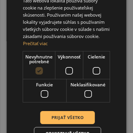
Táto webová lokalita používa súbory
cookie na zlepšenie používateľskej
skúsenosti. Používaním našej webovej
lokality vyjadrujete súhlas s používaním
všetkých súborov cookie v súlade s našimi
zásadami používania súborov cookie.
Prečítať viac
Camilla, 100% bavlnená priadza, 50 g, cca 125 m, 8120
tmavomodrá
Nevyhnutne
Výkonnosť
Cielenie
potrebné
1,70 €
2,10 €
Funkcie
Neklasifikované
-19%
DOPREDAJ
PRIJAŤ VŠETKO