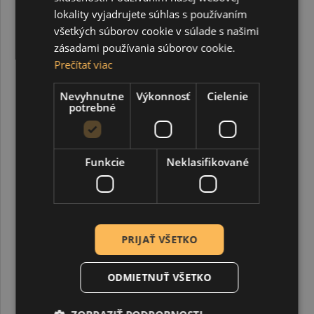
lokality vyjadrujete súhlas s používaním
všetkých súborov cookie v súlade s našimi
zásadami používania súborov cookie.
Prečítať viac
Sada 7 kriedových fixiek, Securit, hrot 1-2 mm,
metalické farby
Nevyhnutne
Výkonnosť
Cielenie
potrebné
13,55 €
Funkcie
Neklasifikované
PRIJAŤ VŠETKO
ODMIETNUŤ VŠETKO