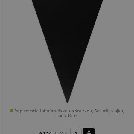
Popisovacia tabuľa s fixkou a šnúrkou, Securit, vlajka,
sada 12 ks
6,17 €
14,90 €