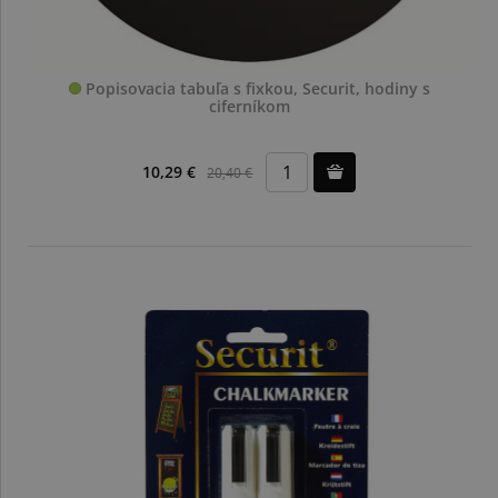
Popisovacia tabuľa s fixkou, Securit, hodiny s
ciferníkom
10,29 €
20,40 €