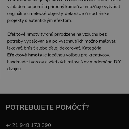
vzhľadom pripomína prírodný kameň a umožňuje vytvárať
originálne umelecké objekty, dekorácie či sochárske
projekty s autentickým efektom.
Efektové hmoty tvrdnú prirodzene na vzduchu bez
potreby vypaľovania a po vyschnutí ich možno maľovať,
lakovať, brúsiť alebo ďalej dekorovať. Kategória
Efektové hmoty
je ideálnou voľbou pre kreatívcov,
handmade tvorcov a všetkých milovníkov moderného DIY
dizajnu.
POTREBUJETE POMÔCŤ?
+421 948 173 390