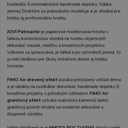
kvetináče či minimalistické handmade doplnky. Vďaka
jemnej štruktúre sa jednoducho modeluje a je vhodná pre
hobby aj profesionálnu tvorbu.
JOVI Patmache
je papierová modelovacia hmota s
ľahkou konzistenciou vhodná na tvorbu objemných
dekorácií, masiek, reliéfov a kreatívnych projektov.
Výborne sa spracováva, je ľahká a po vytvrdnutí pevná, čo
ju robí ideálnou pre školy, kreatívne dielne aj hobby
tvorenie.
FIMO Air drevený efekt
ponúka prirodzený vzhľad dreva
a je ideálny na rustikálne dekorácie, handmade doplnky či
kreatívne projekty s prírodným vzhľadom.
FIMO Air
granitový efekt
vytvára realistický kamenný alebo
granitový povrch vhodný na moderné dekorácie a
dizajnové výrobky.
Veľmi obľúbená je aj
HMOTA ROC DARWI
, ktorá svojím