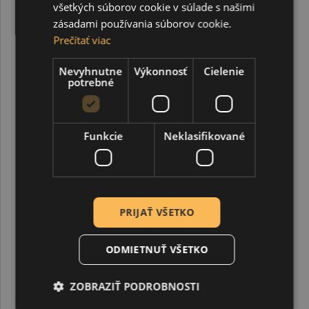
všetkých súborov cookie v súlade s našimi
zásadami používania súborov cookie.
Prečítať viac
Nevyhnutne
Výkonnosť
Cielenie
potrebné
Funkcie
Neklasifikované
PatMaché papierová samotvrdnúca hmota, 680 g
PRIJAŤ VŠETKO
6,26 €
ODMIETNUŤ VŠETKO
ZOBRAZIŤ PODROBNOSTI