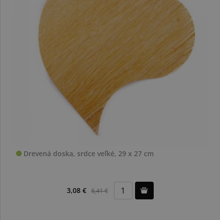
Drevená doska, srdce veľké, 29 x 27 cm
3,08 €
6,41 €