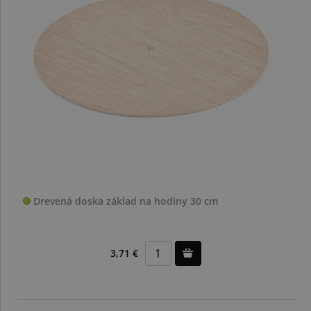
Drevená doska základ na hodiny 30 cm
3,71 €