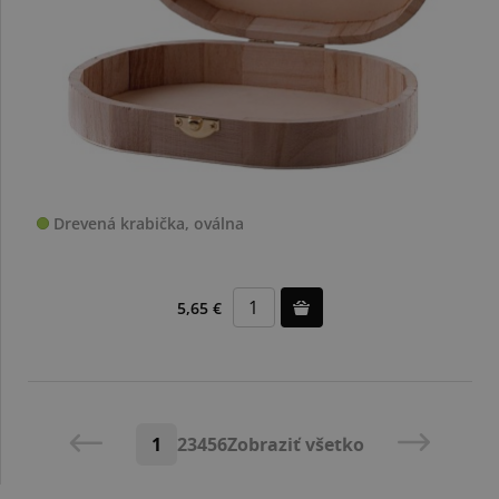
Drevená krabička, oválna
5,65 €
1
2
3
4
5
6
Zobraziť všetko