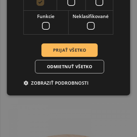
Funkcie
Neklasifikované
Drevená doska základ na hodiny 25 cm
PRIJAŤ VŠETKO
7,29 €
ODMIETNUŤ VŠETKO
ZOBRAZIŤ PODROBNOSTI