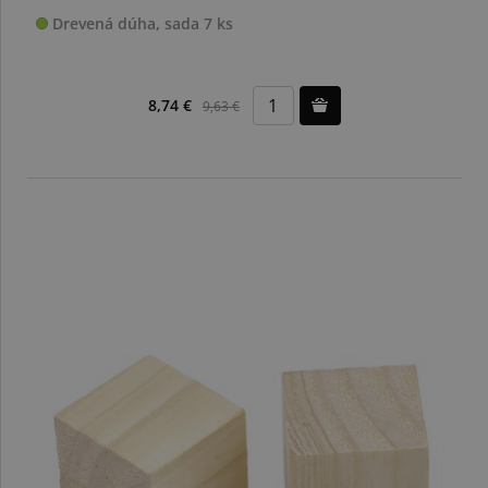
Drevená dúha, sada 7 ks
8,74 €
9,63 €