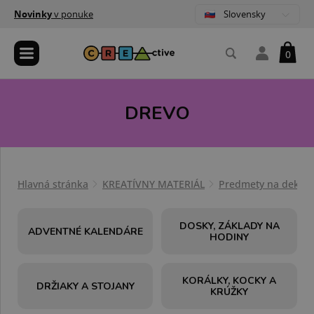
Slovensky
Novinky
v ponuke
0
DREVO
Hlavná stránka
KREATÍVNY MATERIÁL
Predmety na dekoro
DOSKY, ZÁKLADY NA
ADVENTNÉ KALENDÁRE
HODINY
KORÁLKY, KOCKY A
DRŽIAKY A STOJANY
KRÚŽKY