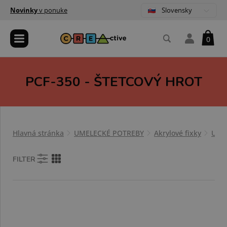
Slovensky
Novinky
v ponuke
0
PCF-350 - ŠTETCOVÝ HROT
Hlavná stránka
UMELECKÉ POTREBY
Akrylové fixky
UNI
FILTER