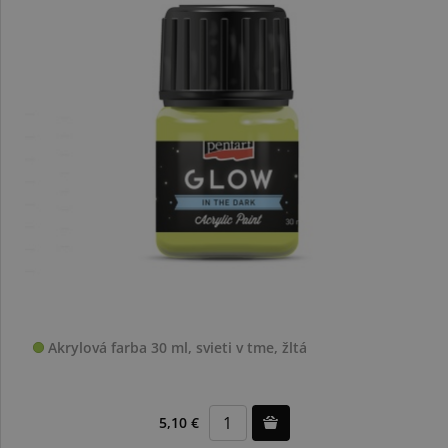
Akrylová farba 30 ml, svieti v tme, žltá
5,10 €