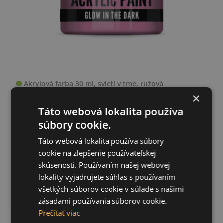
Akrylová farba 30 ml, svieti v tme, ružová
×
Táto webová lokalita používa
5,10 €
súbory cookie.
Táto webová lokalita používa súbory
cookie na zlepšenie používateľskej
skúsenosti. Používaním našej webovej
lokality vyjadrujete súhlas s používaním
všetkých súborov cookie v súlade s našimi
zásadami používania súborov cookie.
Prečítať viac