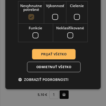
Nevyhnutne
Výkonnosť
Cielenie
potrebné
Funkcie
Neklasifikované
PRIJAŤ VŠETKO
ODMIETNUŤ VŠETKO
Akrylová farba 30 ml, svieti v tme, svetlá modrá
ZOBRAZIŤ PODROBNOSTI
5,10 €