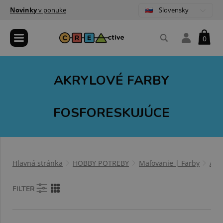
Slovensky
Novinky
v ponuke
0
AKRYLOVÉ FARBY
FOSFORESKUJÚCE
Hlavná stránka
HOBBY POTREBY
Maľovanie | Farby
Akr
FILTER