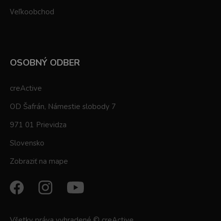
Veľkoobchod
OSOBNÝ ODBER
creActive
OD Šafrán, Námestie slobody 7
971 01 Prievidza
Slovensko
Zobraziť na mape
Všetky práva vyhradené © creActive