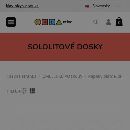
Slovensky
Novinky
v ponuke
0
SOLOLITOVÉ DOSKY
Hlavná stránka
UMELECKÉ POTREBY
Papier, plátna, skicá
FILTER