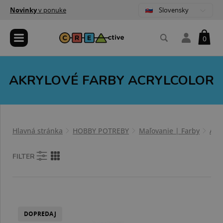
Slovensky
Novinky
v ponuke
0
AKRYLOVÉ FARBY ACRYLCOLOR
Hlavná stránka
HOBBY POTREBY
Maľovanie | Farby
Akr
FILTER
DOPREDAJ