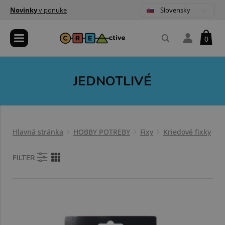
Slovensky
Novinky
v ponuke
0
JEDNOTLIVÉ
Hlavná stránka
HOBBY POTREBY
Fixy
Kriedové fixky
S
FILTER