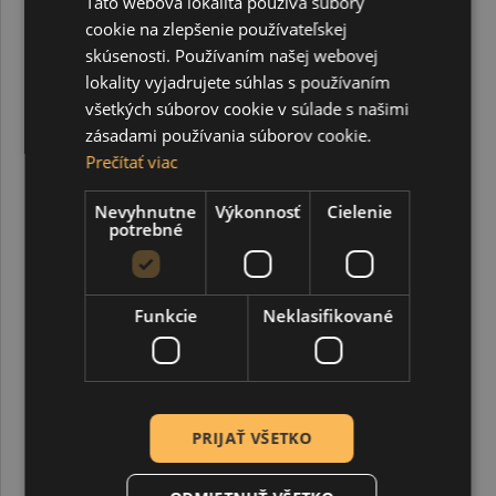
Táto webová lokalita používa súbory
cookie na zlepšenie používateľskej
skúsenosti. Používaním našej webovej
lokality vyjadrujete súhlas s používaním
všetkých súborov cookie v súlade s našimi
zásadami používania súborov cookie.
Prečítať viac
Kriedová fixka, Securit, hrot 2-6 mm, biela
Nevyhnutne
Výkonnosť
Cielenie
potrebné
4,35 €
Funkcie
Neklasifikované
PRIJAŤ VŠETKO