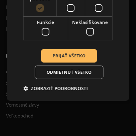
Blog
Kontakt
Funkcie
Neklasifikované
Registrácia
PRE ZÁKAZNÍKOV
PRIJAŤ VŠETKO
Obchodné podmienky
ODMIETNUŤ VŠETKO
Spôsoby doručenia tovaru
ZOBRAZIŤ PODROBNOSTI
Spôsob platby a fakturácie
Vernostné zľavy
Veľkoobchod