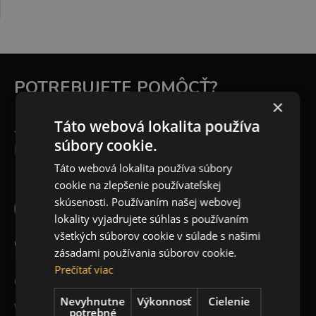
POTREBUJETE POMÔCŤ?
×
Táto webová lokalita používa
+421 948 173 390
súbory cookie.
INFO@CREACTIVE.SK
Táto webová lokalita používa súbory
cookie na zlepšenie používateľskej
skúsenosti. Používaním našej webovej
lokality vyjadrujete súhlas s používaním
všetkých súborov cookie v súlade s našimi
CREACTIVE
zásadami používania súborov cookie.
Prečítať viac
O nás
Nevyhnutne
Výkonnosť
Cielenie
Workshopy
potrebné