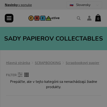
Slovensky
Novinky
v ponuke
0
SADY PAPIEROV COLLECTABLES
Hlavná stránka
SCRAPBOOKING
Scrapbookový papier
S
FILTER
Prepáčte, ale v tejto kategórii sa nenachádzajú žiadne
produkty.