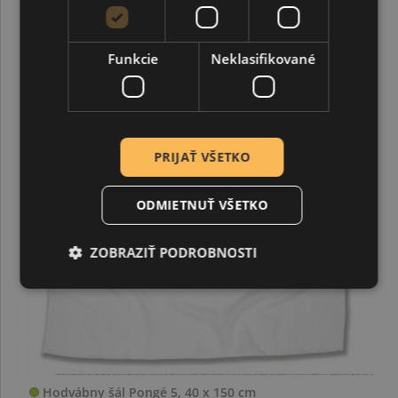
Funkcie
Neklasifikované
PRIJAŤ VŠETKO
ODMIETNUŤ VŠETKO
ZOBRAZIŤ PODROBNOSTI
Hodvábny šál Pongé 5, 40 x 150 cm