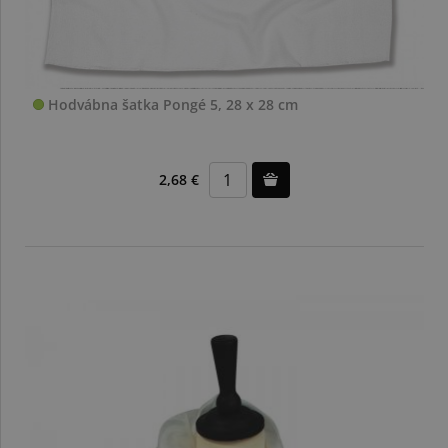
Hodvábna šatka Pongé 5, 28 x 28 cm
2,68 €