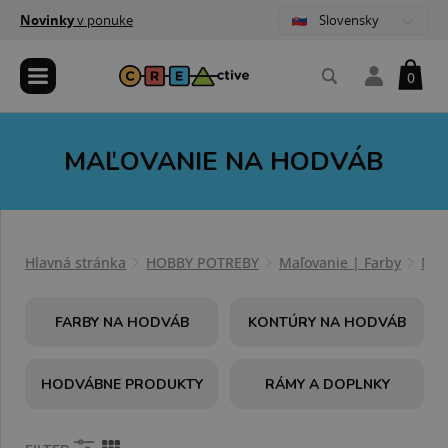
Slovensky
Novinky
v ponuke
0
MAĽOVANIE NA HODVÁB
Hlavná stránka
HOBBY POTREBY
Maľovanie | Farby
Maľ
FARBY NA HODVÁB
KONTÚRY NA HODVÁB
HODVÁBNE PRODUKTY
RÁMY A DOPLNKY