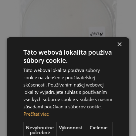
×
Táto webová lokalita používa
súbory cookie.
Táto webová lokalita používa súbory
cookie na zlepšenie používateľskej
skúsenosti. Používaním našej webovej
Hodvábny kruh Pongé 5, 20 cm
lokality vyjadrujete súhlas s používaním
všetkých súborov cookie v súlade s našimi
zásadami používania súborov cookie.
6,00 €
Prečítať viac
Nevyhnutne
Výkonnosť
Cielenie
potrebné