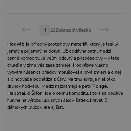
1
2
3
Zobraziť všetko
Hodváb
je prírodný proteínový materiál, ktorý je lesklý,
jemný a príjemný na dotyk. Už oddávna patril medzi
cenné komodity. Je veľmi odolný a prispôsobivý – v lete
chladí a v zime vás zase zahreje. Hodvábne vlákno
vytvára húsenica priadky morušovej a prvá zmienka o nej
a o hodvábe pochádza z Číny. Na trhu exituje niekoľko
druhov hodvábu. Medzi najznámejšie patrí
Pongé
,
Habotai
, či
Šifón
. Ide o cennú komoditu, ktorá sa používa
hlavne na výrobu luxusných šálov, šatiek, kravát, či
dámskych blúzok, ale aj šiat.