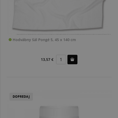
Hodvábny šál Pongé 5, 45 x 140 cm
13,57 €
DOPREDAJ