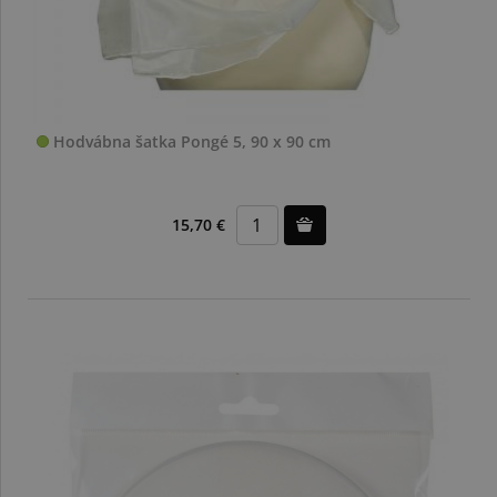
Hodvábna šatka Pongé 5, 90 x 90 cm
15,70 €