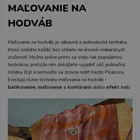
MAĽOVANIE NA
HODVÁB
Maľovanie na hodváb je zábavná a jednoduchá technika,
ktorú zvládne každý, bez ohľadu na úroveň maliarskych
zručností. Možno práve preto sa stalo tak populárnou
technikou, pretože ním dokážete vyjadriť váš jedinečný
módny štýl a nemusíte sa zrovna radiť medzi Picassov.
Existujú rôzne techniky maľovania na hodváb -
batikovanie
,
maľovanie s kontúrami
alebo
efekt soli
.