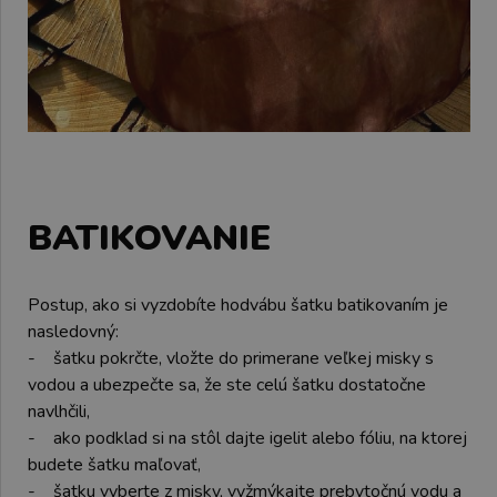
BATIKOVANIE
Postup, ako si vyzdobíte hodvábu šatku batikovaním je
nasledovný:
- šatku pokrčte, vložte do primerane veľkej misky s
vodou a ubezpečte sa, že ste celú šatku dostatočne
navlhčili,
- ako podklad si na stôl dajte igelit alebo fóliu, na ktorej
budete šatku maľovať,
- šatku vyberte z misky, vyžmýkajte prebytočnú vodu a