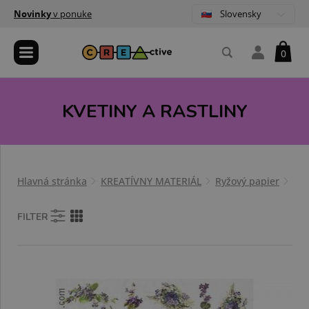
Slovensky
Novinky
v ponuke
0
KVETINY A RASTLINY
Hlavná stránka
KREATÍVNY MATERIÁL
Ryžový papier
Kve
FILTER