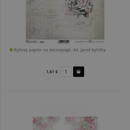
Ryžový papier na decoupage, A4, jarné kytičky
1,61 €