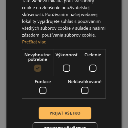
Táto webová lokalita používa súbory
cookie na zlepšenie používateľskej
skúsenosti. Používaním našej webovej
lokality vyjadrujete súhlas s používaním
všetkých súborov cookie v súlade s našimi
zásadami používania súborov cookie.
Prečítať viac
Ryžový papier na decoupage, A4, Home sweet home
2
Nevyhnutne
Výkonnosť
Cielenie
potrebné
1,66 €
Funkcie
Neklasifikované
-43%
DOPREDAJ
PRIJAŤ VŠETKO