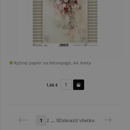
Ryžový papier na decoupage, A4, kvety
1,66 €
1
2
...
9
Zobraziť všetko