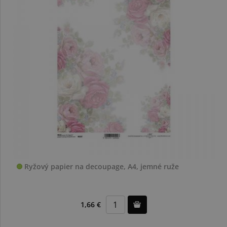
Ryžový papier na decoupage, A4, jemné ruže
1,66 €