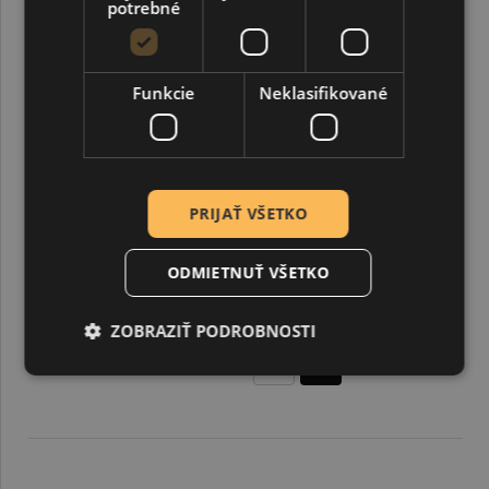
potrebné
Funkcie
Neklasifikované
PRIJAŤ VŠETKO
ODMIETNUŤ VŠETKO
Drevené ozdoby, základ na náušnice slzy s otvormi
ZOBRAZIŤ PODROBNOSTI
0,20 €
0,43 €