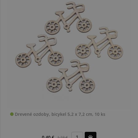
Drevené ozdoby, bicykel 5,2 x 7,2 cm, 10 ks
0,40 €
1,23 €