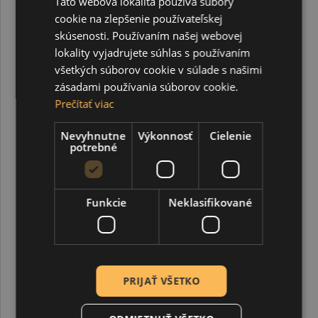
Táto webová lokalita používa súbory
cookie na zlepšenie používateľskej
skúsenosti. Používaním našej webovej
lokality vyjadrujete súhlas s používaním
všetkých súborov cookie v súlade s našimi
zásadami používania súborov cookie.
Prečítať viac
Filc 1 mm v rolke, 42 x 500 cm, oranžová
Nevyhnutne
Výkonnosť
Cielenie
potrebné
9,50 €
Funkcie
Neklasifikované
PRIJAŤ VŠETKO