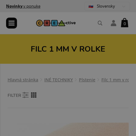
Slovensky
Novinky
v ponuke
0
FILC 1 MM V ROLKE
Hlavná stránka
INÉ TECHNIKY
Plstenie
Filc 1 mm v rolke
FILTER