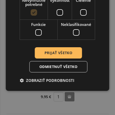
Nevyhnutne
Výkonnosť
Cielenie
potrebné
Funkcie
Neklasifikované
PRIJAŤ VŠETKO
ODMIETNUŤ VŠETKO
Akrylová farba 230 ml, metalická antická medená
ZOBRAZIŤ PODROBNOSTI
9,95 €