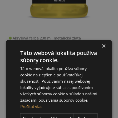
Akrylová farba 230 ml, metalická zlatá
×
Táto webová lokalita používa
9,95 €
súbory cookie.
Táto webová lokalita používa súbory
cookie na zlepšenie používateľskej
skúsenosti. Používaním našej webovej
lokality vyjadrujete súhlas s používaním
všetkých súborov cookie v súlade s našimi
zásadami používania súborov cookie.
Prečítať viac