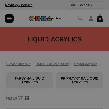
Slovensky
Novinky
v ponuke
0
LIQUID ACRYLICS
Hlavná stránka
UMELECKÉ POTREBY
Liquid acrylics
FARBY NA LIQUID
PRÍPRAVKY NA LIQUID
ACRYLICS
ACRYLICS
FILTER