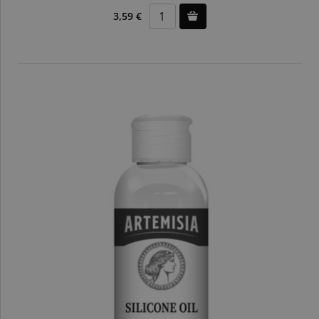
3,59 €