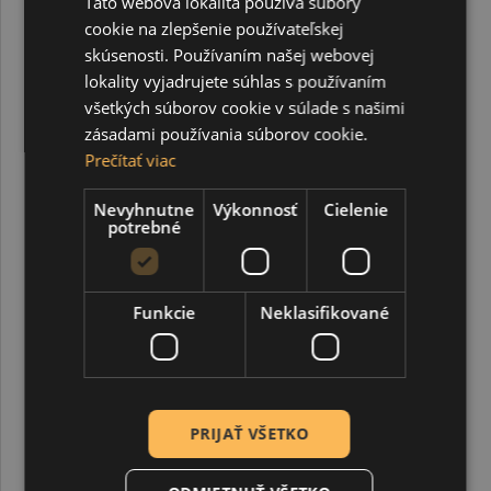
Táto webová lokalita používa súbory
cookie na zlepšenie používateľskej
skúsenosti. Používaním našej webovej
lokality vyjadrujete súhlas s používaním
všetkých súborov cookie v súlade s našimi
zásadami používania súborov cookie.
Prečítať viac
Drevené korálky prírodné nelakované 30 mm 1 ks
Nevyhnutne
Výkonnosť
Cielenie
potrebné
0,56 €
Funkcie
Neklasifikované
PRIJAŤ VŠETKO