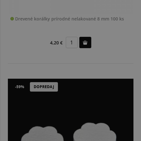
Drevené korálky prírodné nelakované 8 mm 100 ks
4,20 €
-59%
DOPREDAJ