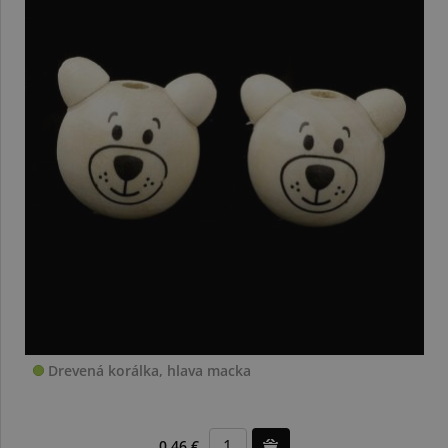
Drevená korálka, hlava macka
0,46 €