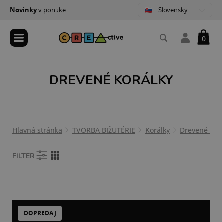
Slovensky
Novinky
v ponuke
0
DREVENÉ KORÁLKY
Hlavná stránka
TVORBA BIŽUTÉRIE
Korálky
Drevené kor
FILTER
DOPREDAJ