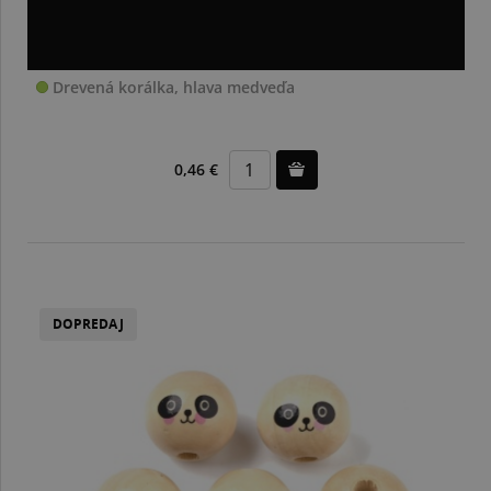
Drevená korálka, hlava medveďa
0,46 €
DOPREDAJ