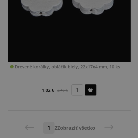
Drevené korálky, obláčik biely, 22x17x4 mm, 10 ks
1,02 €
2,46 €
1
2
Zobraziť všetko