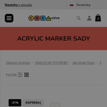
Slovensky
Novinky
v ponuke
0
ACRYLIC MARKER SADY
Hlavná stránka
UMELECKÉ POTREBY
Akrylové fixky
Acry
FILTER
-31%
DOPREDAJ