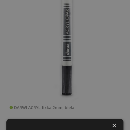
DARWI ACRYL fixka 2mm, biela
×
2,50 €
3,63 €