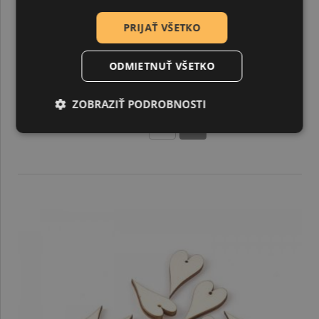
PRIJAŤ VŠETKO
ODMIETNUŤ VŠETKO
Drevené ozdoby, srdiečko veľké 330
ZOBRAZIŤ PODROBNOSTI
1,17 €