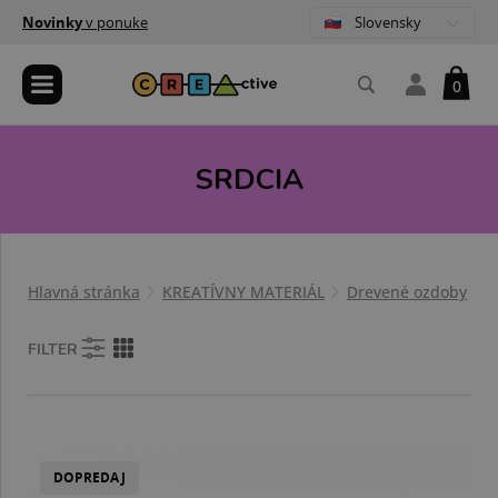
Slovensky
Novinky
v ponuke
0
SRDCIA
Hlavná stránka
KREATÍVNY MATERIÁL
Drevené ozdoby
S
FILTER
DOPREDAJ