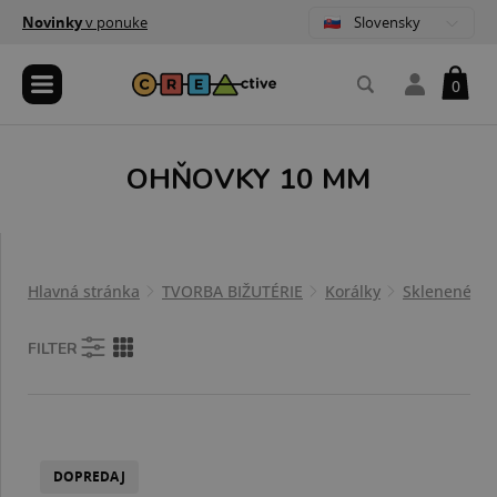
Slovensky
Novinky
v ponuke
0
OHŇOVKY 10 MM
Hlavná stránka
TVORBA BIŽUTÉRIE
Korálky
Sklenené ko
FILTER
DOPREDAJ