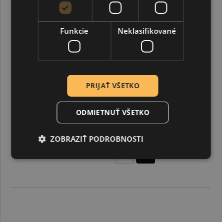
Funkcie
Neklasifikované
PRIJAŤ VŠETKO
ODMIETNUŤ VŠETKO
Sklenená korálka, ovál, 16 x 13 mm, priehľadná
ZOBRAZIŤ PODROBNOSTI
0,09 €
0,26 €