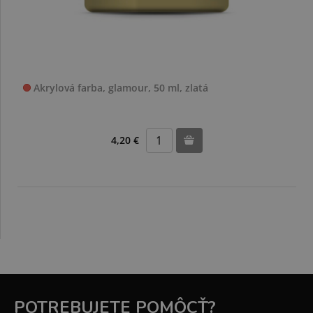
Akrylová farba, glamour, 50 ml, zlatá
4,20 €
POTREBUJETE POMÔCŤ?