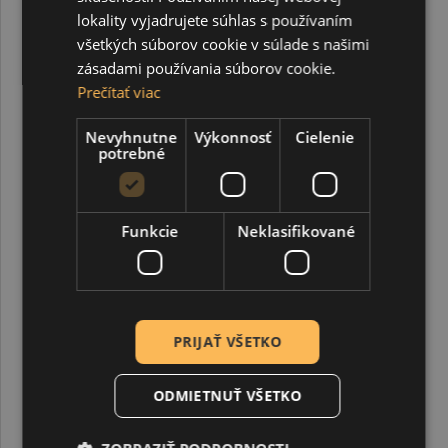
lokality vyjadrujete súhlas s používaním
všetkých súborov cookie v súlade s našimi
zásadami používania súborov cookie.
Prečítať viac
Akrylová farba, glamour, 50 ml, starostrieborná
Nevyhnutne
Výkonnosť
Cielenie
potrebné
4,20 €
Funkcie
Neklasifikované
PRIJAŤ VŠETKO
ODMIETNUŤ VŠETKO