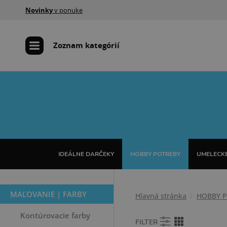
Novinky
v ponuke
Zoznam kategórií
IDEÁLNE DARČEKY
HOBBY POTREBY
UMELECKÉ
MAĽOVANIE | FARBY
Hlavná stránka
HOBBY 
Kontúrovacie farby
FILTER