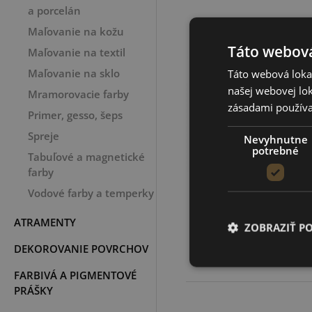
a porcelán
Maľovanie na kožu
Táto webová
Maľovanie na textil
Maľovanie na sklo
Táto webová lokal
našej webovej lok
Mramorovacie farby
zásadami používa
Primer, gesso, šeps
Spreje
Nevyhnutne
potrebné
Tabuľové a magnetické
farby
Dekor lak lesklý,
Vodové farby a temperky
230 ml
ATRAMENTY
ZOBRAZIŤ P
7,30 €
DEKOROVANIE POVRCHOV
FARBIVÁ A PIGMENTOVÉ
PRÁŠKY