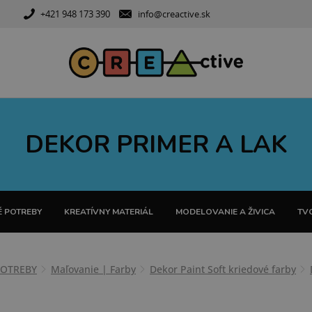
+421 948 173 390
info@creactive.sk
DEKOR PRIMER A LAK
 POTREBY
KREATÍVNY MATERIÁL
MODELOVANIE A ŽIVICA
TVO
POTREBY
Maľovanie | Farby
Dekor Paint Soft kriedové farby