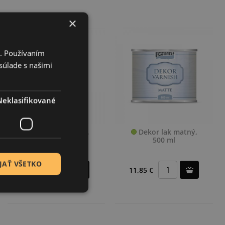
×
i. Používaním
súlade s našimi
Neklasifikované
Dekor lak matný,
Dekor lak matný,
230 ml
500 ml
JAŤ VŠETKO
7,30 €
11,85 €