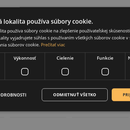
 lokalita používa súbory cookie.
ita používa súbory cookie na zlepšenie používateľskej skúsenost
ality vyjadrujete súhlas s používaním všetkých súborov cookie v 
nia súborov cookie.
Prečítať viac
Výkonnosť
Cielenie
Funkcie
Dekor lak lesklý,
Dekor lak matný,
500 ml
100 ml
ODROBNOSTI
ODMIETNUŤ VŠETKO
PRI
11,85 €
3,80 €