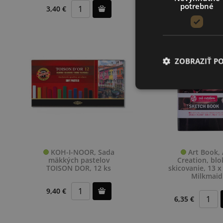
potrebné
3,40 €
6,35 €
ZOBRAZIŤ P
KOH-I-NOOR, Sada
Art Book, 
mäkkých pastelov
Creation, blo
TOISON DOR, 12 ks
skicovanie, 13 x
Milkmaid
9,40 €
6,35 €