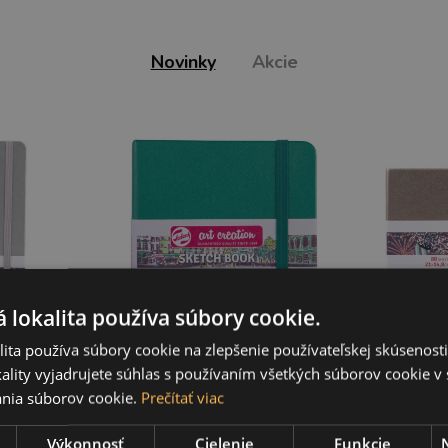
Novinky
Akcie
 lokalita používa súbory cookie.
ita používa súbory cookie na zlepšenie používateľskej skúsenost
Art
Art book, Art
A
ality vyjadrujete súhlas s používaním všetkých súborov cookie v 
k na
Creation, blok na
Cre
nia súborov cookie.
Prečítať viac
 21 cm,
skicovanie, 12 x 12 cm,
skicov
r
zelený
pi
Výkonnosť
Cielenie
Funkcie