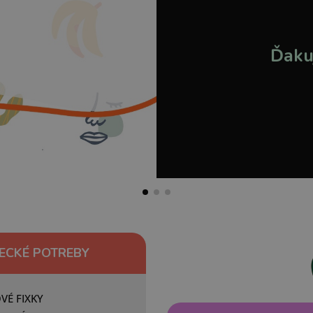
Ďaku
ECKÉ POTREBY
VÉ FIXKY