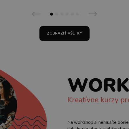
ZOBRAZIŤ VŠETKY
WORK
Kreatívne kurzy pre
Na workshop si nemusíte doniesť
nálady, o materiál a občerstve