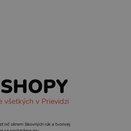
SHOPY
 všetkých v Prievidzi
 nič okrem šikovných rúk a tvorivej
nie sa postaráme my.