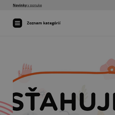
Novinky
v ponuke
Zoznam kategórií