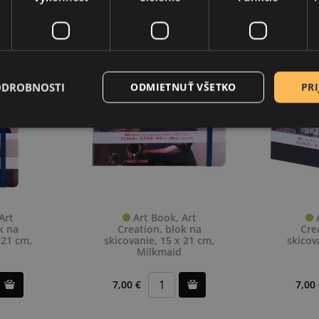
3,80 €
7,00
ODROBNOSTI
ODMIETNUŤ VŠETKO
PRI
Art
Art Book, Art
A
k na
Creation, blok na
Cre
 21 cm,
skicovanie, 15 x 21 cm,
skicov
Milkmaid
7,00 €
7,00