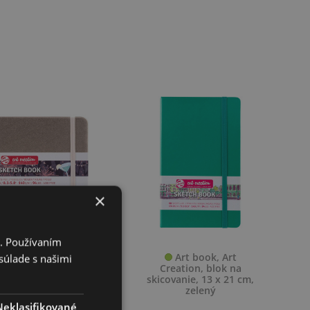
×
i. Používaním
rt book, Art
Art book, Art
súlade s našimi
ation, blok na
Creation, blok na
anie, 15 x 21 cm,
skicovanie, 13 x 21 cm,
nk champagne
zelený
Neklasifikované