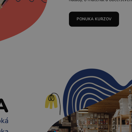
PONUKA KURZOV
A
oká
uka