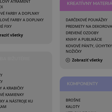
ELOVÝ ATRAMENT
KREATÍVNY MATERI
EX
VÉ FARBY A DOPLNKY
LOVÉ FARBY A DOPLNKY
DARČEKOVÉ POUKÁŽKY
É FIXY
PREDMETY NA DEKOROVA
DREVENÉ OZDOBY
raziť všetky
KNIHY A PUBLIKÁCIE
KOVOVÉ PÁNTY, ÚCHYTKY
NOŽIČKY
BA BIŽUTÉRIE
Zobraziť všetky
KY
KY
KOMPONENTY
Y A KRABIČKY
VÉ KAMIENKY
BROŠNE
Y A NÁSTROJE KU
KAM
KALOTY