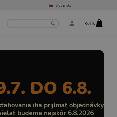
Slovensky
Košík
0
.7. DO 6.8.
ahovania iba prijímať objednávky
sielať budeme najskôr 6.8.2026