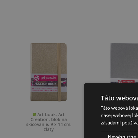
Táto webová
Táto webová lokal
Art book, Art
Art book, 
našej webovej lok
Creation, blok na
Creation, blo
zásadami používa
skicovanie, 9 x 14 cm,
skicovanie, 13 x
zlatý
shiny silve
Nevyhnutne