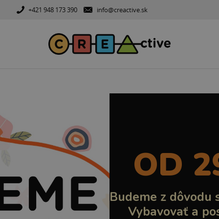
+421 948 173 390
info@creactive.sk
OD 29
Budeme z dôvodu sť
Vybavovať a po