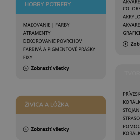
AKVAR
HOBBY POTREBY
COLOR
AKRYLO
MAĽOVANIE | FARBY
AKVARE
ATRAMENTY
GRAFICK
DEKOROVANIE POVRCHOV
Zob
FARBIVÁ A PIGMENTOVÉ PRÁŠKY
FIXY
Zobraziť všetky
TVOR
PRÍVES
KORÁL
ŽIVICA A LÔŽKA
STOJAN
ŠTRASO
POMÔCK
Zobraziť všetky
KORÁL