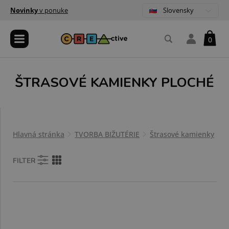
Slovensky
Novinky
v ponuke
0
ŠTRASOVÉ KAMIENKY PLOCHÉ
Hlavná stránka
TVORBA BIŽUTÉRIE
Štrasové kamienky
Š
FILTER