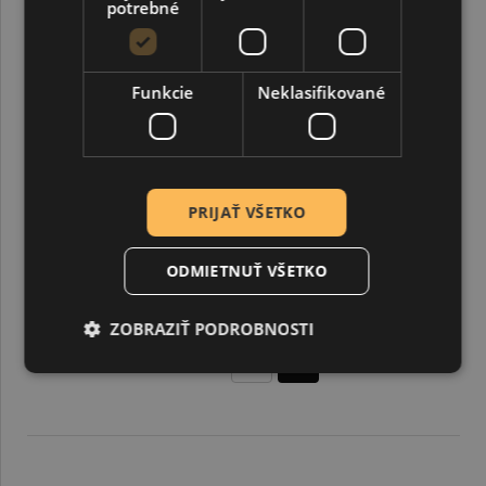
potrebné
Funkcie
Neklasifikované
PRIJAŤ VŠETKO
ODMIETNUŤ VŠETKO
Štrasové kamienky ploché, 2,7 mm, ružové, 1440 ks
ZOBRAZIŤ PODROBNOSTI
13,38 €