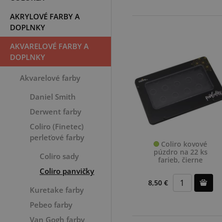
AKRYLOVÉ FARBY A
DOPLNKY
AKVARELOVÉ FARBY A
DOPLNKY
Akvarelové farby
Daniel Smith
Derwent farby
Coliro (Finetec)
perleťové farby
Coliro kovové
púzdro na 22 ks
Coliro sady
farieb, čierne
Coliro panvičky
8,50 €
Kuretake farby
Pebeo farby
Van Gogh farby