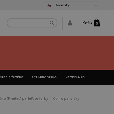
Slovensky
Košík
0
RBA BIŽUTÉRIE
SCRAPBOOKING
INÉ TECHNIKY
liro (Finetec) perleťové farby
Coliro panvičky