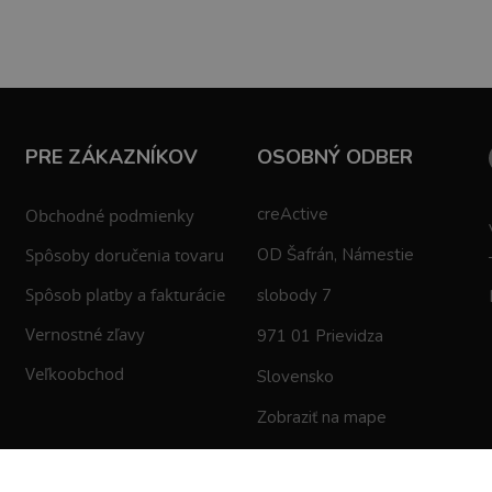
PRE ZÁKAZNÍKOV
OSOBNÝ ODBER
creActive
Obchodné podmienky
Spôsoby doručenia tovaru
OD Šafrán, Námestie
Spôsob platby a fakturácie
slobody 7
Vernostné zľavy
971 01 Prievidza
Veľkoobchod
Slovensko
Zobraziť na mape