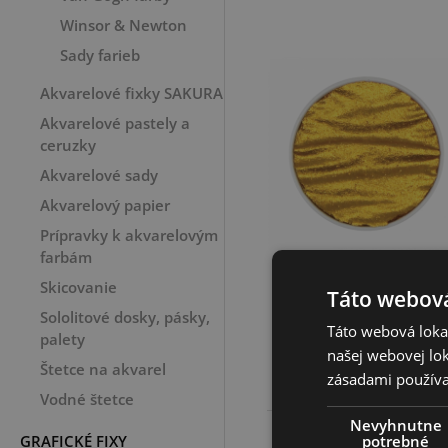
Winsor & Newton
Sady farieb
Akvarelové fixky SAKURA
Akvarelové pastely a
ceruzky
Akvarelové sady
Akvarelový papier
Prípravky k akvarelovým
farbám
Finetec, Coliro
Pearl, panvička,
Skicovanie
Táto webová
Arabic Gold
Sololitové dosky, pásky,
Táto webová lokal
palety
5,35 €
našej webovej lok
Štetce na akvarel
zásadami používa
Vodné štetce
Nevyhnutne
potrebné
GRAFICKÉ FIXY