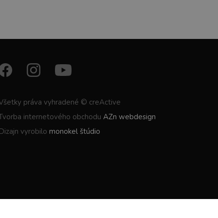
Všetky práva vyhradené © creActive
Tvorba internetového obchodu
AZn webdesign
Dizajn vyrobilo
monokel štúdio