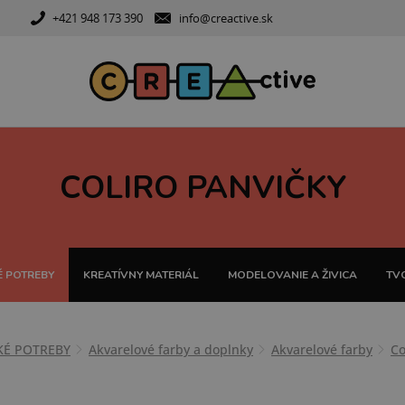
+421 948 173 390
info@creactive.sk
COLIRO PANVIČKY
 POTREBY
KREATÍVNY MATERIÁL
MODELOVANIE A ŽIVICA
TVO
KÉ POTREBY
Akvarelové farby a doplnky
Akvarelové farby
Co