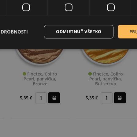
ODROBNOSTI
ODMIETNUŤ VŠETKO
PRI
Finetec, Coliro
Finetec, Coliro
Pearl, panvička,
Pearl, panvička,
Bronze
Buttercup
5,35 €
5,35 €