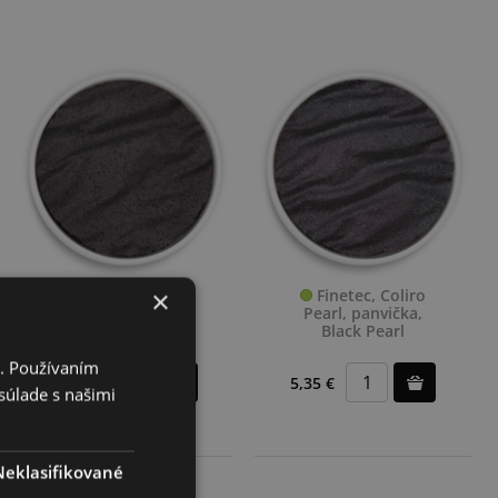
×
Finetec, Coliro
Finetec, Coliro
Pearl, panvička,
Pearl, panvička,
Black Mica
Black Pearl
i. Používaním
5,35 €
5,35 €
súlade s našimi
Neklasifikované