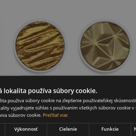
Finetec, Coliro
Finetec, Coliro
Pearl, panvička,
Pearl, panvička,
 lokalita používa súbory cookie.
Aurum
Basilisk
ita používa súbory cookie na zlepšenie používateľskej skúsenost
5,35 €
5,35 €
ality vyjadrujete súhlas s používaním všetkých súborov cookie v 
nia súborov cookie.
Prečítať viac
Výkonnosť
Cielenie
Funkcie