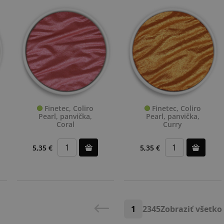
Finetec, Coliro
Finetec, Coliro
Pearl, panvička,
Pearl, panvička,
Coral
Curry
5,35 €
5,35 €
1
2
3
4
5
Zobraziť všetko