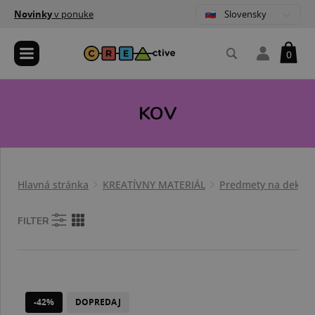
Slovensky
Novinky
v ponuke
0
KOV
Hlavná stránka
KREATÍVNY MATERIÁL
Predmety na dekoro
FILTER
-42%
DOPREDAJ