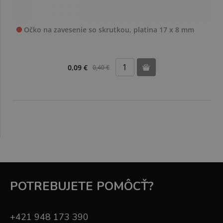
Očko na zavesenie so skrutkou, platina 17 x 8 mm
0,09 €
0,40 €
POTREBUJETE POMÔCŤ?
+421 948 173 390