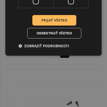
PRIJAŤ VŠETKO
ODMIETNUŤ VŠETKO
Mini šróbik, starobronz, hlavička 4,5 mm dĺžka 5 mm,
20 ks
ZOBRAZIŤ PODROBNOSTI
0,40 €