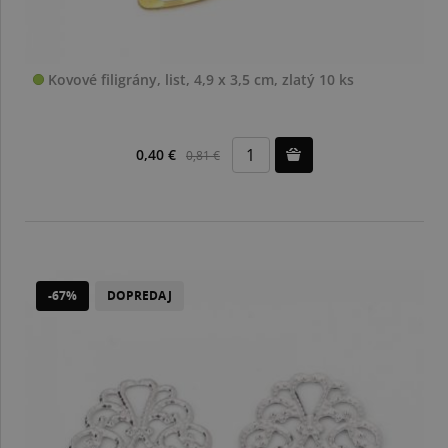
Kovové filigrány, list, 4,9 x 3,5 cm, zlatý 10 ks
0,40 €
0,81 €
-67%
DOPREDAJ