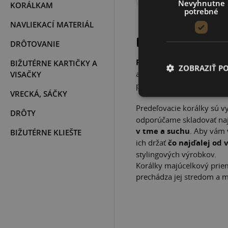
Nevyhnutne
KORÁLKAM
potrebné
NAVLIEKACÍ MATERIÁL
POPIS PROD
DRÔTOVANIE
Predeľovacie korálky
po
BIŽUTÉRNE KARTIČKY A
ZOBRAZIŤ P
alebo náramkov tým, že
p
VISAČKY
používajú aj pri ukončova
VRECKÁ, SÁČKY
Predeľovacie korálky sú 
DRÔTY
odporúčame skladovať najl
v tme a suchu
. Aby vám 
BIŽUTÉRNE KLIEŠTE
ich držať
čo najďalej od 
stylingových výrobkov.
Korálky majúcelkový prie
prechádza jej stredom a 