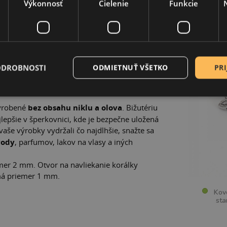
Výkonnosť
Cielenie
Funkcie
UKTU
SÚVI
máhajú pri tvorbe náušníc, náhrdelníkov
ODROBNOSTI
ODMIETNUŤ VŠETKO
PRI
redelia alebo prepoja rôzne časti
, často sa
ní alebo pletení shamballa náramkov.
vyrobené
bez obsahu niklu a olova
. Bižutériu
epšie v šperkovnici, kde je bezpečne uložená
vaše výrobky vydržali čo najdlhšie, snažte sa
vody
, parfumov, lakov na vlasy a iných
mer 2 mm. Otvor na navliekanie korálky
má priemer 1 mm.
Kovov
sta