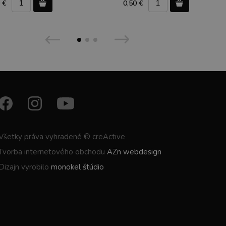
 €
0,50 €
Všetky práva vyhradené © creActive
Tvorba internetového obchodu
AZn webdesign
Dizajn vyrobilo
monokel štúdio