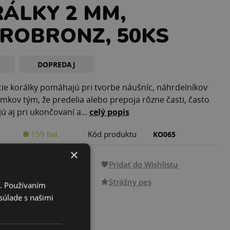
ÁLKY 2 MM,
ROBRONZ, 50KS
DOPREDAJ
ie korálky pomáhajú pri tvorbe náušníc, náhrdelníkov
mkov tým, že predelia alebo prepoja rôzne časti, často
ú aj pri ukončovaní a...
celý popis
159 bal.
Kód produktu
KO065
×
€
Pridať do Wishlistu
s DPH
Strážny pes
i. Používaním
súlade s našimi
PRIDAŤ DO KOŠÍKA