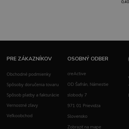
0,40
PRE ZÁKAZNÍKOV
OSOBNÝ ODBER
creActive
Obchodné podmienky
Spôsoby doručenia tovaru
OD Šafrán, Námestie
Spôsob platby a fakturácie
slobody 7
Vernostné zľavy
971 01 Prievidza
Veľkoobchod
Slovensko
Zobraziť na mape