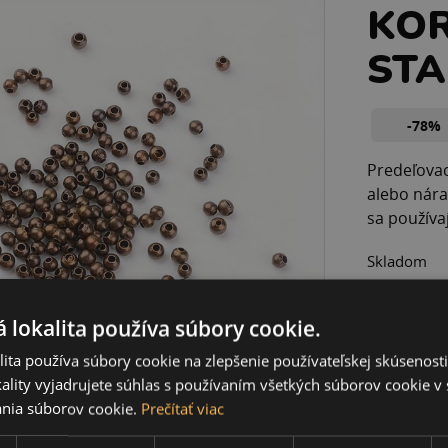
KOR
STA
-78%
Predeľovac
alebo nára
sa používaj
Skladom
0,09 
 lokalita používa súbory cookie.
0,40 €
ita používa súbory cookie na zlepšenie používateľskej skúsenost
ality vyjadrujete súhlas s používaním všetkých súborov cookie v 
nia súborov cookie.
Prečítať viac