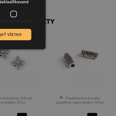
Neklasifikované
SIACE PRODUKTY
JAŤ VŠETKO
é kvetinky 8,8 mm
Predeľovacie korálky
rostriebro 10 ks
pozdĺžne starostriebro 10 ks