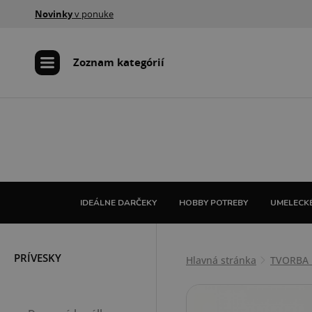
Novinky
v ponuke
Zoznam kategórií
IDEÁLNE DARČEKY
HOBBY POTREBY
UMELECKÉ
PRÍVESKY
Hlavná stránka
TVORBA 
KORÁLKY