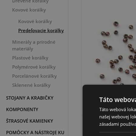
Drevené korálky
Kovové korálky
Kovové korálky
Predeľovacie korálky
Minerály a prírodné
materiály
Plastové korálky
Polymérové korálky
Porcelánové korálky
Sklenené korálky
STOJANY A KRABIČKY
Táto webová
KOMPONENTY
Táto webová lokal
našej webovej lok
ŠTRASOVÉ KAMIENKY
zásadami používa
POMÔCKY A NÁSTROJE KU