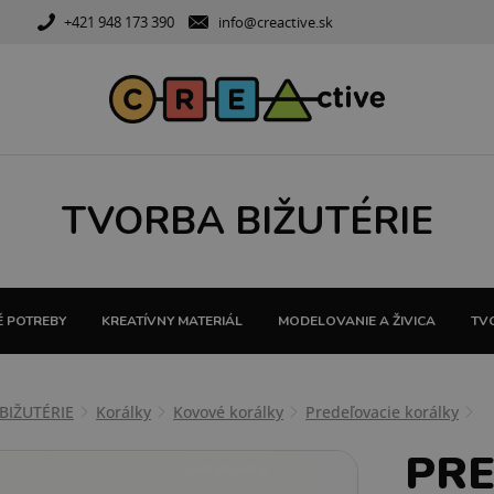
+421 948 173 390
info@creactive.sk
TVORBA BIŽUTÉRIE
 POTREBY
KREATÍVNY MATERIÁL
MODELOVANIE A ŽIVICA
TVO
BIŽUTÉRIE
Korálky
Kovové korálky
Predeľovacie korálky
PRE