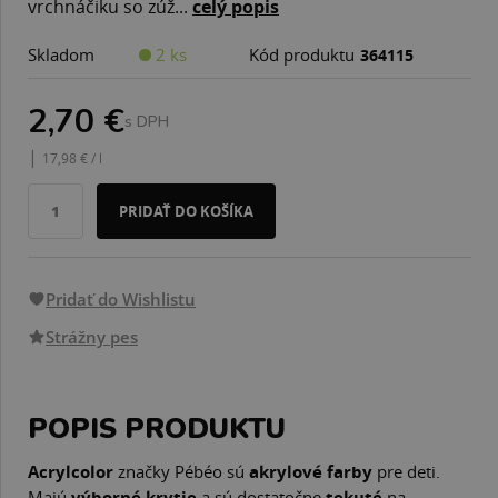
vrchnáčiku so zúž...
celý popis
Skladom
2 ks
Kód produktu
364115
2,70 €
s DPH
|
17,98 € / l
PRIDAŤ DO KOŠÍKA
Pridať do Wishlistu
Strážny pes
POPIS PRODUKTU
Acrylcolor
značky Pébéo sú
akrylové
farby
pre deti.
Majú
výborné krytie
a sú dostatočne
tekuté
na