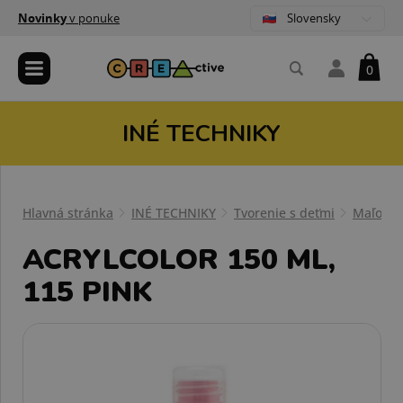
Slovensky
Novinky
v ponuke
0
INÉ TECHNIKY
Hlavná stránka
INÉ TECHNIKY
Tvorenie s deťmi
Maľovan
ACRYLCOLOR 150 ML,
115 PINK