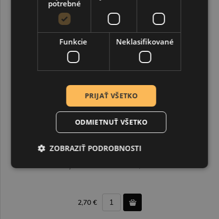
potrebné
Funkcie
Neklasifikované
PRIJAŤ VŠETKO
ODMIETNUŤ VŠETKO
ZOBRAZIŤ PODROBNOSTI
Acrylcolor metallic 150 ml, 117 Silver
2,70 €