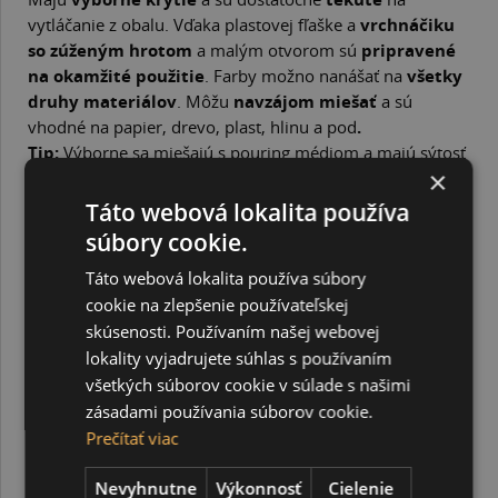
vytláčanie z obalu. Vďaka plastovej fľaške a
vrchnáčiku
so zúženým hrotom
a malým otvorom sú
pripravené
na okamžité použitie
. Farby možno nanášať na
všetky
druhy materiálov
. Môžu
navzájom miešať
a sú
vhodné na papier, drevo, plast, hlinu a pod
.
Tip:
Výborne sa miešajú s
pouring médiom
a majú sýtosť
×
a farebnosť ideálnu na použitie pri technike pouring.
V prípade ušpinenia rúk či povrchov utierajte farby
Táto webová lokalita používa
handričkou navlhčenou vo vlažnej mydlovej vode čo
súbory cookie.
najrýchlejšie, pokým neuschnú.
Balenie obsahuje 150 ml akrylovej farby.
Táto webová lokalita používa súbory
cookie na zlepšenie používateľskej
skúsenosti. Používaním našej webovej
SÚVISIACE PRODUKTY
lokality vyjadrujete súhlas s používaním
všetkých súborov cookie v súlade s našimi
zásadami používania súborov cookie.
Prečítať viac
Nevyhnutne
Výkonnosť
Cielenie