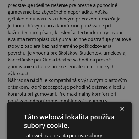
predstavuje ideálne riešenie pre presné a pohodlné
gumovanie bez zbytočného neporiadku. Vďaka
tyčinkovému tvaru s kruhovým prierezom umožňuje
jednoduchú výmenu a komfortné používanie pri
každodennom písaní, kreslení aj technickom rysovaní.
Kvalitná termoplastická guma účinne odstraňuje grafitové
stopy z papiera bez nadmerného poškodzovania
povrchu. Je vhodná pre školákov, študentov, umelcov aj
kancelárske použitie a ideálne sa hodí na presné
gumovanie detailov pri kreslení alebo technických
výkresoch.
Náhradná náplň je kompatibilná s výsuvným plastovým
držiakom, ktorý zabezpečuje pohodlné držanie a lepšiu
kontrolu pri gumovaní. Pre maximálny komfort pri
používaní odporúčame kombinovať s
gumou v
×
plastovom držiaku – výsuvnou
.
Vlastnosti:
Táto webová lokalita používa
náhradná guma Koh-i-noor do výsuvného plastového
súbory cookie.
držiaka
Táto webová lokalita používa súbory
kvalitná termoplastická guma v bielej farbe