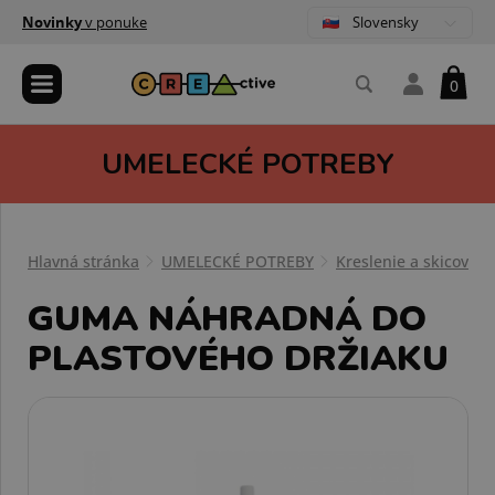
Slovensky
Novinky
v ponuke
0
UMELECKÉ POTREBY
Hlavná stránka
UMELECKÉ POTREBY
Kreslenie a skicovani
GUMA NÁHRADNÁ DO
PLASTOVÉHO DRŽIAKU