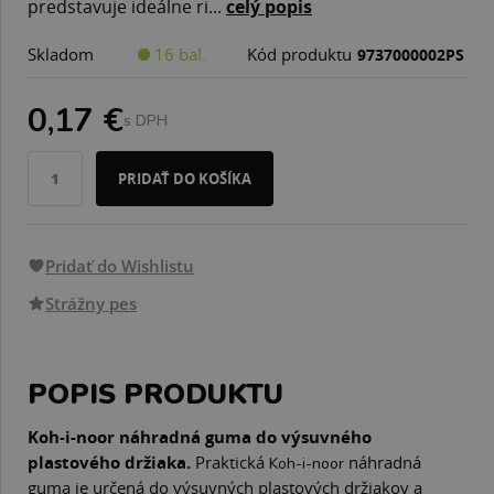
predstavuje ideálne ri...
celý popis
Skladom
16 bal.
Kód produktu
9737000002PS
0,17 €
s DPH
PRIDAŤ DO KOŠÍKA
Pridať do Wishlistu
Strážny pes
POPIS PRODUKTU
Koh-i-noor náhradná guma do výsuvného
plastového držiaka.
Praktická
náhradná
Koh-i-noor
guma je určená do výsuvných plastových držiakov a