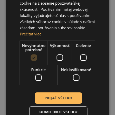
cookie na zlepšenie používateľskej
vhodná na presné gumovanie grafitových stôp
skúsenosti. Používaním našej webovej
jednoduchá výmena v plastovom držiaku
lokality vyjadrujete súhlas s používaním
ideálna na písanie, kreslenie aj technické rysovanie
všetkých súborov cookie v súlade s našimi
zásadami používania súborov cookie.
vhodná pre školu, kanceláriu aj umelecké použitie
Prečítať viac
dĺžka gumy: približne 120 mm
priemer: 6,6 mm
Nevyhnutne
Výkonnosť
Cielenie
potrebné
balené v priesvitnom PE sáčku
SÚVISIACE PRODUKTY
Funkcie
Neklasifikované
PRIJAŤ VŠETKO
ODMIETNUŤ VŠETKO