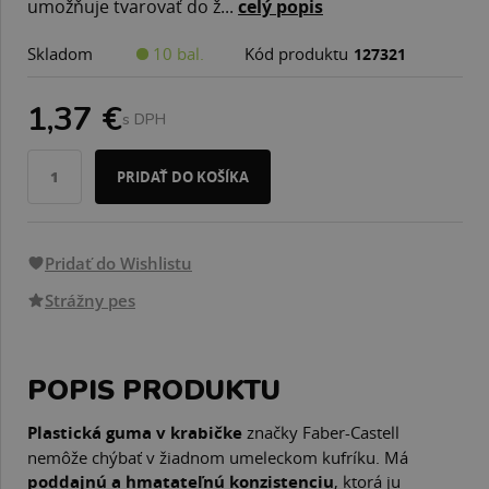
umožňuje tvarovať do ž...
celý popis
Skladom
10 bal.
Kód produktu
127321
1,37 €
s DPH
PRIDAŤ DO KOŠÍKA
Pridať do Wishlistu
Strážny pes
POPIS PRODUKTU
Plastická guma v krabičke
značky Faber-Castell
nemôže chýbať v žiadnom umeleckom kufríku. Má
poddajnú a hmatateľnú konzistenciu
, ktorá ju