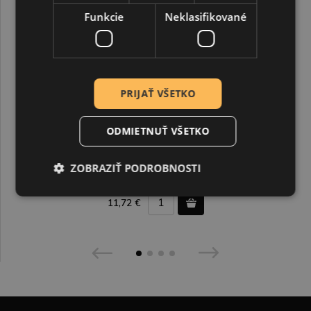
Funkcie
Neklasifikované
PRIJAŤ VŠETKO
ODMIETNUŤ VŠETKO
Derwent, sada burnisher + blender
ZOBRAZIŤ PODROBNOSTI
11,72 €