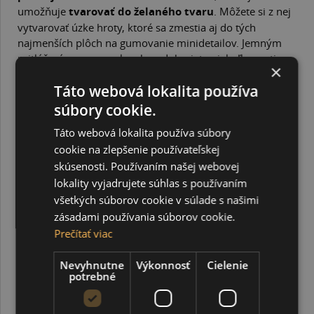
umožňuje
tvarovať do želaného tvaru
. Môžete si z nej
vytvarovať úzke hroty, ktoré sa zmestia aj do tých
najmenších plôch na gumovanie minidetailov. Jemným
pritláčaním gumy na kresbu odoberiete niekoľko vrstiev
×
grafitu a zjemníte tak nakreslené čiary. Skvelo sa hodí pri
Táto webová lokalita používa
kreslení a gumovaní portrétov alebo zátiší.
Guma je dodávaná v priehľadnej plastovej krabičke.
súbory cookie.
Táto webová lokalita používa súbory
SÚVISIACE PRODUKTY
cookie na zlepšenie používateľskej
skúsenosti. Používaním našej webovej
lokality vyjadrujete súhlas s používaním
všetkých súborov cookie v súlade s našimi
zásadami používania súborov cookie.
Prečítať viac
Nevyhnutne
Výkonnosť
Cielenie
potrebné