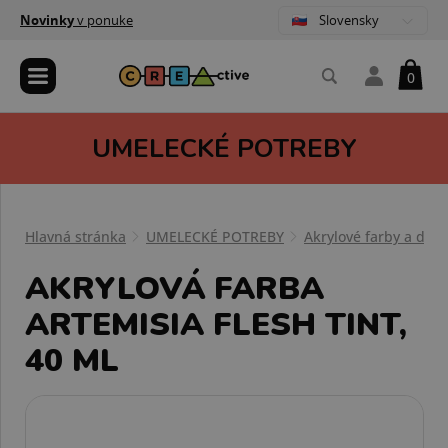
Slovensky
Novinky
v ponuke
0
UMELECKÉ POTREBY
Hlavná stránka
UMELECKÉ POTREBY
Akrylové farby a dop
AKRYLOVÁ FARBA
ARTEMISIA FLESH TINT,
40 ML