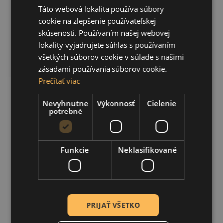
Pentacolor, ktorá sa dlhodobo venuje inšpirácii kreativity
Táto webová lokalita používa súbory
prostredníctvom vysokokvalitných hobby produktov a
cookie na zlepšenie používateľskej
remeselných potrieb. Artemisia, pomenovaná ako
pocta
skúsenosti. Používaním našej webovej
Artemisii Gentileschi
, priekopníckej maliarke 17.
lokality vyjadrujete súhlas s používaním
storočia, ktorá vzdorovala konvenciám, aby si vybojovala
všetkých súborov cookie v súlade s našimi
miesto v dejinách umenia,
stelesňuje odvahu, pôvab a
zásadami používania súborov cookie.
autentickosť skutočnej tvorivej vízie
. Tak ako
Prečítať viac
Gentileschi využila svoje umenie na znovuzískanie svojho
hlasu a rozprávanie silných príbehov,
táto značka
Nevyhnutne
Výkonnosť
Cielenie
pozýva umelcov
– či už začínajúcich alebo etablovaných
potrebné
– aby urobili to isté:
tvorili so zámerom, emóciami a
dušou.
SÚVISIACE PRODUKTY
Funkcie
Neklasifikované
PRIJAŤ VŠETKO