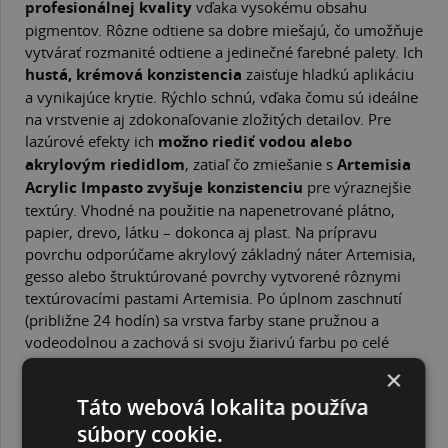
profesionálnej kvality
vďaka vysokému obsahu
pigmentov. Rôzne odtiene sa dobre miešajú, čo umožňuje
vytvárať rozmanité odtiene a jedinečné farebné palety. Ich
hustá, krémová konzistencia
zaisťuje hladkú aplikáciu
a vynikajúce krytie. Rýchlo schnú, vďaka čomu sú ideálne
na vrstvenie aj zdokonaľovanie zložitých detailov. Pre
lazúrové efekty ich
možno riediť vodou alebo
akrylovým riedidlom
, zatiaľ čo zmiešanie s
Artemisia
Acrylic Impasto zvyšuje konzistenciu
pre výraznejšie
textúry. Vhodné na použitie na napenetrované plátno,
papier, drevo, látku – dokonca aj plast. Na prípravu
povrchu odporúčame akrylový základný náter Artemisia,
gesso alebo štruktúrované povrchy vytvorené rôznymi
textúrovacími pastami Artemisia. Po úplnom zaschnutí
(približne 24 hodín) sa vrstva farby stane pružnou a
vodeodolnou a zachová si svoju žiarivú farbu po celé
roky. Na vylepšenie a ochranu svojich umeleckých diel
×
použite akrylové laky Artemisia.
Táto webová lokalita používa
Balenie: tuba 40 ml
Artemisia je
súbory cookie.
nová umelecká línia
od spoločnosti