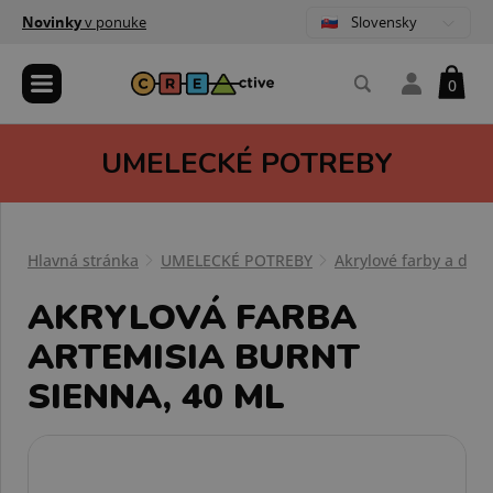
Slovensky
Novinky
v ponuke
0
UMELECKÉ POTREBY
Hlavná stránka
UMELECKÉ POTREBY
Akrylové farby a dop
AKRYLOVÁ FARBA
ARTEMISIA BURNT
SIENNA, 40 ML