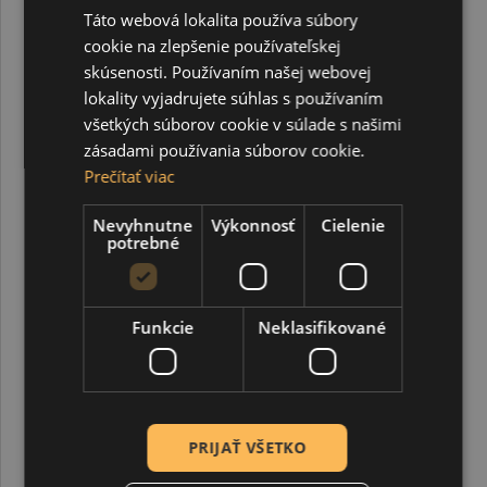
Pentacolor, ktorá sa dlhodobo venuje inšpirácii kreativity
Táto webová lokalita používa súbory
prostredníctvom vysokokvalitných hobby produktov a
cookie na zlepšenie používateľskej
remeselných potrieb. Artemisia, pomenovaná ako
pocta
skúsenosti. Používaním našej webovej
Artemisii Gentileschi
, priekopníckej maliarke 17.
lokality vyjadrujete súhlas s používaním
storočia, ktorá vzdorovala konvenciám, aby si vybojovala
všetkých súborov cookie v súlade s našimi
miesto v dejinách umenia,
stelesňuje odvahu, pôvab a
zásadami používania súborov cookie.
autentickosť skutočnej tvorivej vízie
. Tak ako
Prečítať viac
Gentileschi využila svoje umenie na znovuzískanie svojho
hlasu a rozprávanie silných príbehov,
táto značka
Nevyhnutne
Výkonnosť
Cielenie
pozýva umelcov
– či už začínajúcich alebo etablovaných
potrebné
– aby urobili to isté:
tvorili so zámerom, emóciami a
dušou.
SÚVISIACE PRODUKTY
Funkcie
Neklasifikované
PRIJAŤ VŠETKO