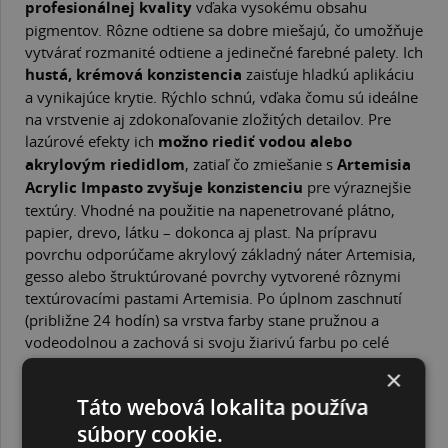
profesionálnej kvality
vďaka vysokému obsahu
pigmentov. Rôzne odtiene sa dobre miešajú, čo umožňuje
vytvárať rozmanité odtiene a jedinečné farebné palety. Ich
hustá, krémová konzistencia
zaisťuje hladkú aplikáciu
a vynikajúce krytie. Rýchlo schnú, vďaka čomu sú ideálne
na vrstvenie aj zdokonaľovanie zložitých detailov. Pre
lazúrové efekty ich
možno riediť vodou alebo
akrylovým riedidlom
, zatiaľ čo zmiešanie s
Artemisia
Acrylic Impasto zvyšuje konzistenciu
pre výraznejšie
textúry. Vhodné na použitie na napenetrované plátno,
papier, drevo, látku – dokonca aj plast. Na prípravu
povrchu odporúčame akrylový základný náter Artemisia,
gesso alebo štruktúrované povrchy vytvorené rôznymi
textúrovacími pastami Artemisia. Po úplnom zaschnutí
(približne 24 hodín) sa vrstva farby stane pružnou a
vodeodolnou a zachová si svoju žiarivú farbu po celé
roky. Na vylepšenie a ochranu svojich umeleckých diel
×
použite akrylové laky Artemisia.
Táto webová lokalita používa
Balenie: tuba 40 ml
Artemisia je
súbory cookie.
nová umelecká línia
od spoločnosti