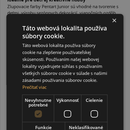
Zlupovacie farby Pentart Junior sú vhodné na tvorenie s
deťmi, výrobu sezónnych dekorácií, vianočných ozdôb,
×
veľkonočných motívov aj kreatívne hobby projekty.
Podporujú fantáziu, kreativitu a zábavnú tvorbu doma aj
Táto webová lokalita používa
v škole.
súbory cookie.
Prečo si vybrať zlupovacie farby na sklo Pentart
Junior?
Táto webová lokalita používa súbory
cookie na zlepšenie používateľskej
kreatívna kolekcia Pentart Junior
skúsenosti. Používaním našej webovej
kvalitné zlupovacie farby na sklo
lokality vyjadrujete súhlas s používaním
farby na vodnej báze
všetkých súborov cookie v súlade s našimi
vhodné na okná, zrkadlá a hladké povrchy
zásadami používania súborov cookie.
jednoduché vytváranie dekorácií bez lepidla
Prečítať viac
po zaschnutí sa dajú zlúpnuť a premiestniť
Nevyhnutne
Výkonnosť
Cielenie
ideálne pre detské tvorenie aj hobby projekty
potrebné
vhodné na sezónne a sviatočné dekorácie
jednoduchá aplikácia a odstránenie
kreatívna zábava pre deti aj dospelých
Funkcie
Neklasifikované