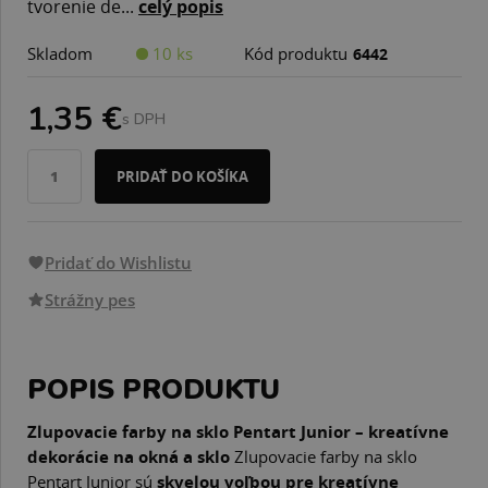
tvorenie de...
celý popis
Skladom
10 ks
Kód produktu
6442
1,35 €
s DPH
PRIDAŤ DO KOŠÍKA
Pridať do Wishlistu
Strážny pes
POPIS PRODUKTU
Zlupovacie farby na sklo Pentart Junior – kreatívne
dekorácie na okná a sklo
Zlupovacie farby na sklo
Pentart Junior sú
skvelou voľbou pre kreatívne