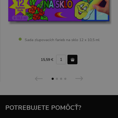
Sada zlupovacích farieb na sklo 12 x 10,5 ml
15,59 €
POTREBUJETE POMÔCŤ?