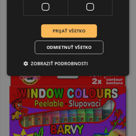
Zlupovacie farby na sklo Pentart Junior sú
perfektnou voľbou pre každého, kto hľadá kreatívne
farby na okná, dekorácie na sklo alebo zábavné
tvorenie pre deti aj dospelých.
PRIJAŤ VŠETKO
SÚVISIACE PRODUKTY
ODMIETNUŤ VŠETKO
ZOBRAZIŤ PODROBNOSTI