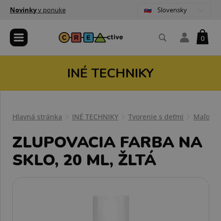
Slovensky
Novinky
v ponuke
0
INÉ TECHNIKY
Hlavná stránka
INÉ TECHNIKY
Tvorenie s deťmi
Maľovan
ZLUPOVACIA FARBA NA
SKLO, 20 ML, ŽLTÁ