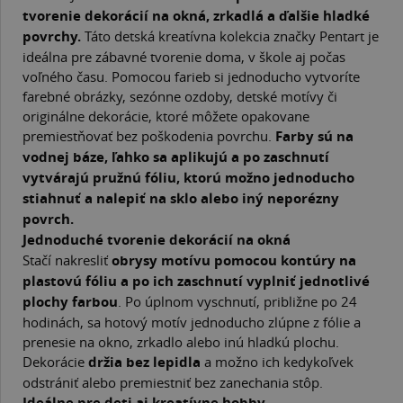
tvorenie dekorácií na okná, zrkadlá a ďalšie hladké
povrchy.
Táto detská kreatívna kolekcia značky Pentart je
ideálna pre zábavné tvorenie doma, v škole aj počas
voľného času. Pomocou farieb si jednoducho vytvoríte
farebné obrázky, sezónne ozdoby, detské motívy či
originálne dekorácie, ktoré môžete opakovane
premiestňovať bez poškodenia povrchu.
Farby sú na
vodnej báze, ľahko sa aplikujú a po zaschnutí
vytvárajú pružnú fóliu, ktorú možno jednoducho
stiahnuť a nalepiť na sklo alebo iný neporézny
povrch.
Jednoduché tvorenie dekorácií na okná
Stačí nakresliť
obrysy motívu pomocou kontúry na
plastovú fóliu a po ich zaschnutí vyplniť jednotlivé
plochy farbou
. Po úplnom vyschnutí, približne po 24
hodinách, sa hotový motív jednoducho zlúpne z fólie a
prenesie na okno, zrkadlo alebo inú hladkú plochu.
Dekorácie
držia bez lepidla
a možno ich kedykoľvek
odstrániť alebo premiestniť bez zanechania stôp.
Ideálne pre deti aj kreatívne hobby