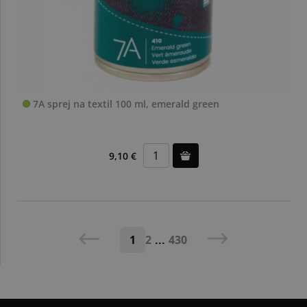
7A sprej na textil 100 ml, emerald green
9,10 €
1
2
...
430