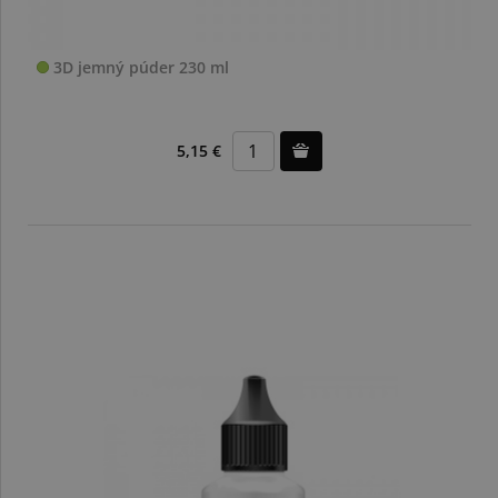
3D jemný púder 230 ml
5,15 €