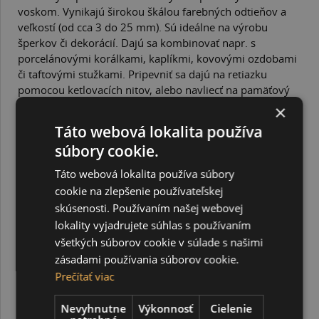
voskom. Vynikajú širokou škálou farebných odtieňov a
veľkostí (od cca 3 do 25 mm). Sú ideálne na výrobu
šperkov či dekorácií. Dajú sa kombinovať napr. s
porcelánovými korálkami, kaplíkmi, kovovými ozdobami
či taftovými stužkami. Pripevniť sa dajú na retiazku
pomocou ketlovacích nitov, alebo navliecť na pamäťový
drôt, pevný vlasec, šnúrku alebo na drôtik až do hrúbky 1
×
mm. Ich najväčšou nevýhodou je ich náchylnosť k
Táto webová lokalita používa
poškrabaniu povrchu.
súbory cookie.
Balenie obsahuje 30 ks perál veľkosti 6 mm (priemer
Táto webová lokalita používa súbory
otvoru je 1 mm).
cookie na zlepšenie používateľskej
skúsenosti. Používaním našej webovej
SÚVISIACE PRODUKTY
lokality vyjadrujete súhlas s používaním
všetkých súborov cookie v súlade s našimi
zásadami používania súborov cookie.
Prečítať viac
Nevyhnutne
Výkonnosť
Cielenie