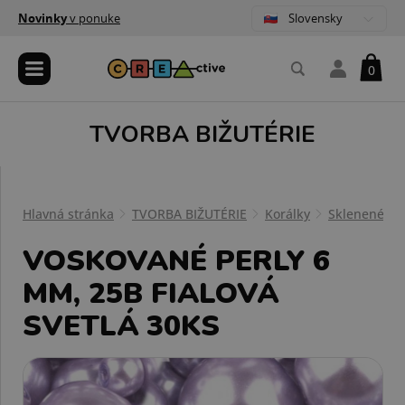
Slovensky
Novinky
v ponuke
0
TVORBA BIŽUTÉRIE
Hlavná stránka
TVORBA BIŽUTÉRIE
Korálky
Sklenené ko
VOSKOVANÉ PERLY 6
MM, 25B FIALOVÁ
SVETLÁ 30KS