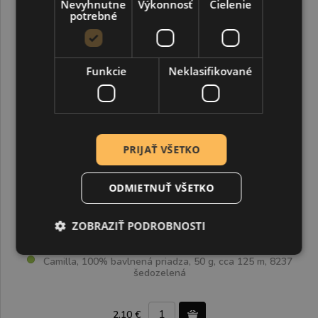
Nevyhnutne
Výkonnosť
Cielenie
potrebné
Funkcie
Neklasifikované
PRIJAŤ VŠETKO
ODMIETNUŤ VŠETKO
ZOBRAZIŤ PODROBNOSTI
Camilla, 100% bavlnená priadza, 50 g, cca 125 m, 8237
šedozelená
2,10 €