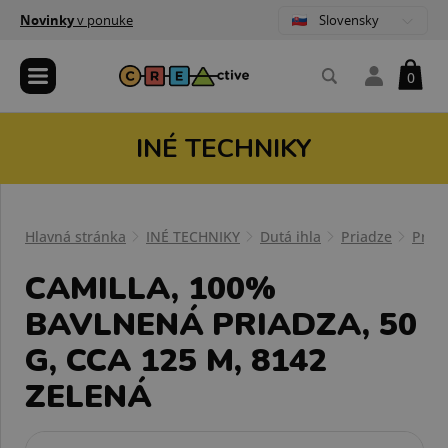
Slovensky
Novinky
v ponuke
0
INÉ TECHNIKY
Hlavná stránka
INÉ TECHNIKY
Dutá ihla
Priadze
Priad
CAMILLA, 100%
BAVLNENÁ PRIADZA, 50
G, CCA 125 M, 8142
ZELENÁ