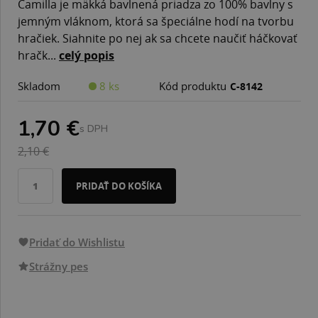
Camilla je mäkká bavlnená priadza zo 100% bavlny s
jemným vláknom, ktorá sa špeciálne hodí na tvorbu
hračiek. Siahnite po nej ak sa chcete naučiť háčkovať
hračk...
celý popis
Skladom
8 ks
Kód produktu
C-8142
1,70 €
s DPH
2,10 €
PRIDAŤ DO KOŠÍKA
Pridať do Wishlistu
Strážny pes