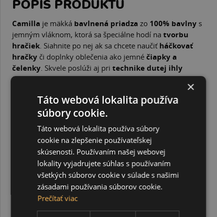
POPIS PRODUKTU
Camilla
je mäkká
bavlnená priadza
zo
100% bavlny
s
jemným vláknom, ktorá sa špeciálne hodí na
tvorbu
hračiek
. Siahnite po nej ak sa chcete naučiť
háčkovať
hračky
či doplnky oblečenia ako jemné
čiapky a
čelenky
. Skvele poslúži aj pri
technike dutej ihly
(punch needle) alebo slučkového vyšívania. Kvalita a
×
splietanie priadze Camilla ju predurčujú na
čistú prácu
Táto webová lokalita používa
bez žmolkov
a vytiahnutých kúskov vlákien.
súbory cookie.
Priadza Camilla je určená na použitie s ihlicami alebo
háčikmi či ihlami s veľkosťou
2,5 až 3,5.
Táto webová lokalita používa súbory
Gramáž:
klbko má 50g
cookie na zlepšenie používateľskej
Návin:
klbo obsahuje približne 125 m priadze
skúsenosti. Používaním našej webovej
lokality vyjadrujete súhlas s používaním
SÚVISIACE PRODUKTY
všetkých súborov cookie v súlade s našimi
zásadami používania súborov cookie.
Prečítať viac