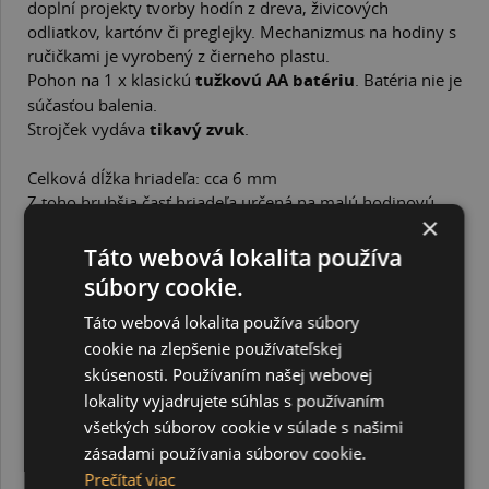
doplní projekty tvorby hodín z dreva, živicových
odliatkov, kartónv či preglejky. Mechanizmus na hodiny s
ručičkami je vyrobený z čierneho plastu.
Pohon na 1 x klasickú
tužkovú AA batériu
. Batéria nie je
súčasťou balenia.
Strojček vydáva
tikavý zvuk
.
Celková dĺžka hriadeľa: cca 6 mm
Z toho hrubšia časť hriadeľa určená na malú hodinovú
×
ručičku: 4 mm
Tenšia časť hriadeľa určená na veľkú hodinovú ručičku: 2
Táto webová lokalita používa
mm
súbory cookie.
Dĺžka malej hodinovej ručičky: 7 cm
Táto webová lokalita používa súbory
Dĺžka veľkej hodinovej ručičky: 9,5 cm
cookie na zlepšenie používateľskej
Dĺžka sekundovej ručičky: 12 cm
skúsenosti. Používaním našej webovej
Závit má dĺžku približne 1,8 cm.
lokality vyjadrujete súhlas s používaním
všetkých súborov cookie v súlade s našimi
SÚVISIACE PRODUKTY
zásadami používania súborov cookie.
Prečítať viac