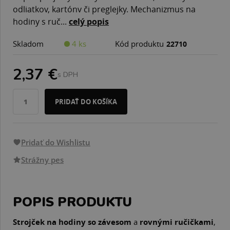
odliatkov, kartónv či preglejky. Mechanizmus na
hodiny s ruč...
celý popis
Skladom
4 ks
Kód produktu
22710
2,37 €
s DPH
PRIDAŤ DO KOŠÍKA
Pridať do Wishlistu
Strážny pes
POPIS PRODUKTU
Strojček na hodiny so závesom
a
rovnými ručičkami
,