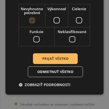
Nevyhnutne
Výkonnosť
Cielenie
potrebné
Funkcie
Neklasifikované
PRIJAŤ VŠETKO
ODMIETNUŤ VŠETKO
ZOBRAZIŤ PODROBNOSTI
Strojček na hodiny so závesom, ozdobné ručičky