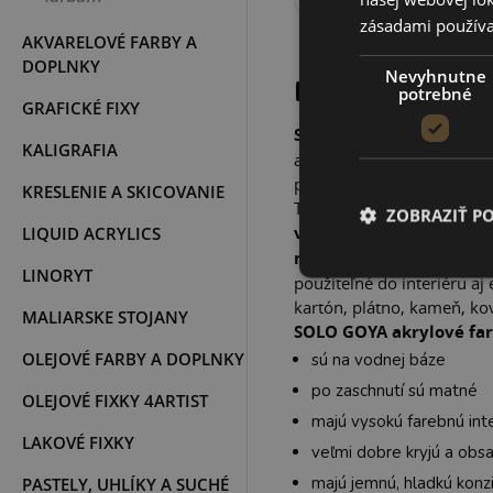
zásadami používa
AKVARELOVÉ FARBY A
DOPLNKY
Nevyhnutne
POPIS PROD
potrebné
GRAFICKÉ FIXY
SOLO GOYA
akrylové far
KALIGRAFIA
akademickej kvalite, ktor
pre každého bežného užív
KRESLENIE A SKICOVANIE
Tieto krémové farby sú v
ZOBRAZIŤ P
vysoká kvalita
. Nájdete 
LIQUID ACRYLICS
metalických a trblietav
LINORYT
použiteľné do interiéru aj
kartón, plátno, kameň, k
MALIARSKE STOJANY
SOLO GOYA akrylové fa
OLEJOVÉ FARBY A DOPLNKY
sú na vodnej báze
po zaschnutí sú matné
OLEJOVÉ FIXKY 4ARTIST
majú vysokú farebnú inte
LAKOVÉ FIXKY
veľmi dobre kryjú a obs
majú jemnú, hladkú konzi
PASTELY, UHLÍKY A SUCHÉ