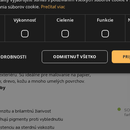
nia súborov cookie.
Prečítať viac
Výkonnosť
Cielenie
Funkcie
UKTU
SÚVI
by sú
vysoko pigmentované farby
v
é sú vhodné ako pre študentov a umelcov, tak
ateľa.
yrábané v Nemecku, čomu zodpovedá aj ich
ODROBNOSTI
ODMIETNUŤ VŠETKO
PRI
medzi nimi veľa
krásnych odtieňov, vrátane
ých farieb
. Ich veľkou výhodou je, že sú
 exteriéru. Sú ideálne pre maľovanie na papier,
ov, drevo, kožu a mnoho umelých povrchov.
rby
SOLO
nzitu a brilamtnú žiarivosť
far
ahujú pigmenty proti vyblednutiu
stenciu aa sterdnú viskozitu