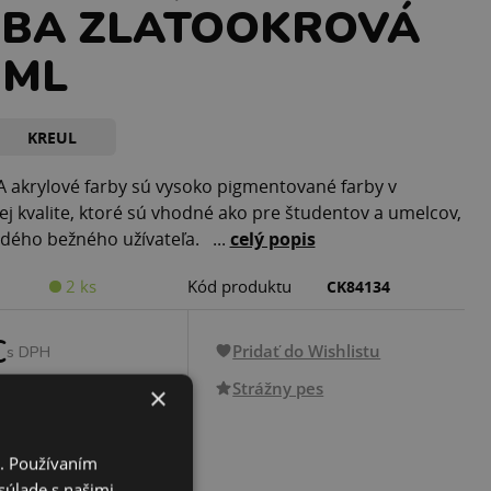
RBA ZLATOOKROVÁ
 ML
KREUL
akrylové farby sú vysoko pigmentované farby v
j kvalite, ktoré sú vhodné ako pre študentov a umelcov,
ždého bežného užívateľa. ...
celý popis
2 ks
Kód produktu
CK84134
€
Pridať do Wishlistu
s DPH
Strážny pes
×
PRIDAŤ DO KOŠÍKA
i. Používaním
súlade s našimi