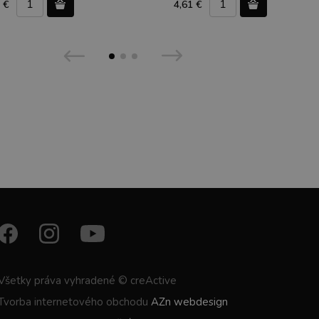
 €
4,61 €
Všetky práva vyhradené © creActive
Tvorba internetového obchodu
AZn webdesign