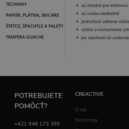
TECHNIKY
sú vhodné pre krémovú
sú vodou riediteľné
PAPIER, PLÁTNA, SKICÁRE
jednotlivé odtiene môž
ŠTETCE, ŠPACHTLE A PALETY
rýchlo a rovnomerne sc
TEMPERA GUACHE
po zaschnutí sú vodeod
CREACTIVE
POTREBUJETE
POMÔCŤ?
O nás
Workshopy
+421 948 173 390