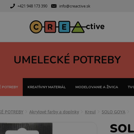
+421 948 173 390
info@creactive.sk
UMELECKÉ POTREBY
 POTREBY
KREATÍVNY MATERIÁL
MODELOVANIE A ŽIVICA
TVO
KÉ POTREBY
Akrylové farby a doplnky
Kreul
SOLO GOYA
SOL