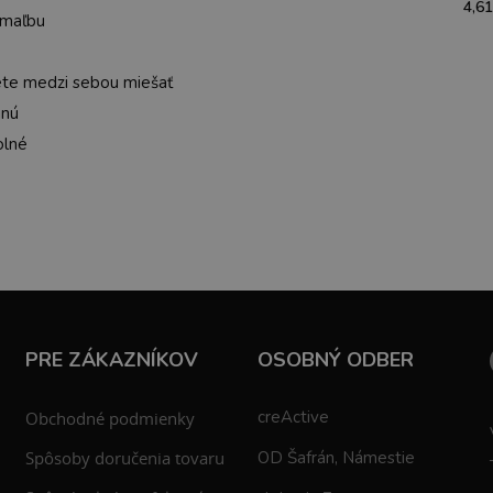
4,61
 maľbu
ete medzi sebou miešať
hnú
olné
PRE ZÁKAZNÍKOV
OSOBNÝ ODBER
creActive
Obchodné podmienky
Spôsoby doručenia tovaru
OD Šafrán, Námestie