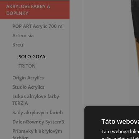
AKRYLOVÉ FARBY A
DOPLNKY
POP ART Acrylic 700 ml
Artemisia
Kreul
SOLO GOYA
TRITON
Origin Acrylics
Studio Acrylics
Lukas akrylové farby
TERZIA
Sady akrylových farieb
Táto webová
Daler-Rowney System3
Prípravky k akrylovým
Táto webová lokal
farbám
našej webovej lok