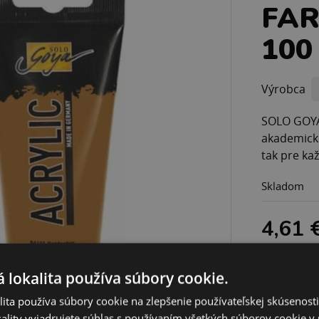
FA
100
Výrobca
SOLO GOYA 
akademicke
tak pre ka
Skladom
4,61 
 lokalita používa súbory cookie.
ita používa súbory cookie na zlepšenie používateľskej skúsenost
ality vyjadrujete súhlas s používaním všetkých súborov cookie v 