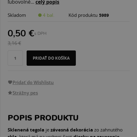
ľubovolné...
celý popis
Skladom
4 bal.
Kód produktu
5989
0,50 €
s DPH
3,16 €
PRIDAŤ DO KOŠÍKA
Pridať do Wishlistu
Strážny pes
POPIS PRODUKTU
Sklenená tegola
je
závesná dekorácia
zo zahnutého
skla
, ktorá má na vrchnej časti
dierku na zavesenie
.