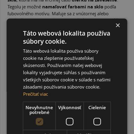
Tegolu je možné
namaľovať farbami na sklo
podľa
ľubovolného motívu. Maľuje sa z vnútornej alebo
vonkajšej strany a podľa typu použitých farieb sa môže
×
zapiecť v rúre.
Táto webová lokalita používa
Tegola má rozmer 19,8 x 9,5 cm.
súbory cookie.
SÚVISIACE PRODUKTY
Táto webová lokalita používa súbory
cookie na zlepšenie používateľskej
skúsenosti. Používaním našej webovej
lokality vyjadrujete súhlas s používaním
všetkých súborov cookie v súlade s našimi
zásadami používania súborov cookie.
Prečítať viac
Nevyhnutne
Výkonnosť
Cielenie
potrebné