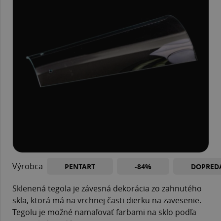
Výrobca
PENTART
-84%
DOPRED
Sklenená tegola je závesná dekorácia zo zahnutého
skla, ktorá má na vrchnej časti dierku na zavesenie.
Tegolu je možné namaľovať farbami na sklo podľa