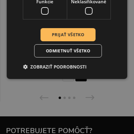
Funkcie
Neklasifikované
PRIJAŤ VŠETKO
ODMIETNUŤ VŠETKO
Sklenená tabuľka s páskou, kruh, 12 cm
ZOBRAZIŤ PODROBNOSTI
4,50 €
POTREBUJETE POMÔCŤ?